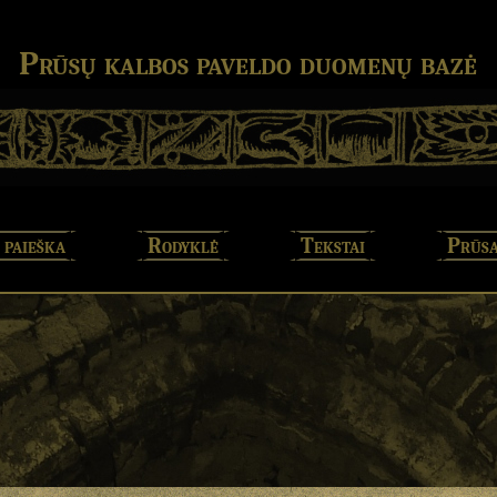
Prūsų kalbos paveldo duomenų bazė
 paieška
Rodyklė
Tekstai
Prūsa