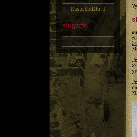
Vy
Rasta žodžių: 1
s
singuris
si
žo
br
Ma
Pr.
32
yr
Pr.
on
XI