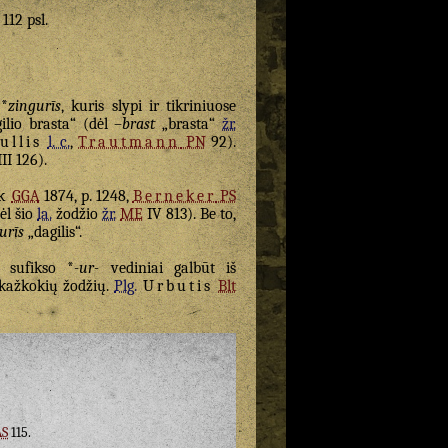
 112 psl.
*
zingurīs
, kuris slypi ir tikriniuose
lio brasta“ (dėl –
brast
„brasta“
žr.
ullis
l. c.
,
Trautmann
PN
92).
II 126).
k
GGA
1874, p. 1248,
Berneker
PS
dėl šio
la.
žodžio
žr.
ME
IV 813). Be to,
urīs
„dagilis“.
 sufikso *
-ur-
vediniai galbūt iš
 kažkokių žodžių.
Plg.
Urbutis
Blt
S
115.