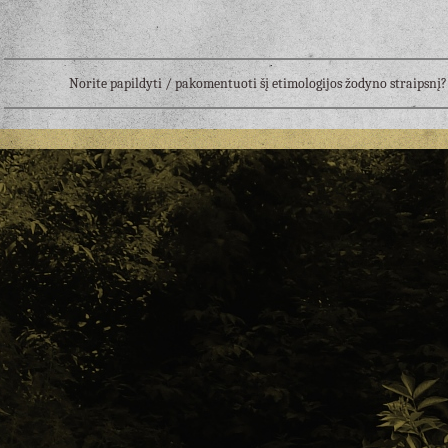
Norite papildyti / pakomentuoti šį etimologijos žodyno straipsn