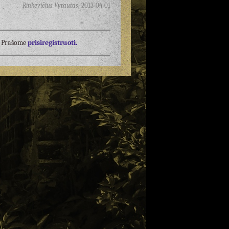
Rinkevičius Vytautas
,
2013-04-01
į? Prašome
prisiregistruoti.