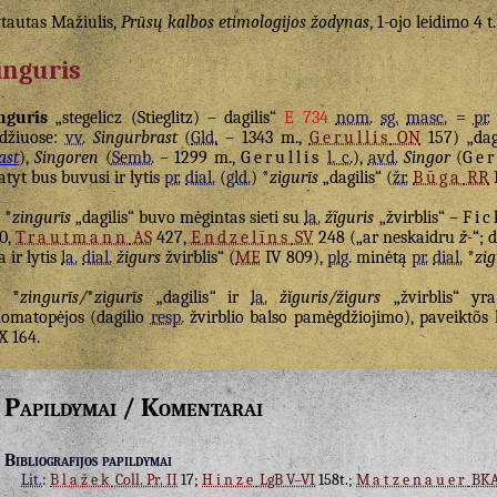
tautas Mažiulis,
Prūsų kalbos etimologijos žodynas
, 1-ojo leidimo 4 t.
inguris
nguris
„stegelicz (Stieglitz) – dagilis“
E 734
nom.
sg.
masc.
=
pr.
džiuose:
vv.
Singurbrast
(
Gld.
– 1343 m.,
Gerullis
ON
157) „dagi
ast
),
Singoren
(
Semb.
– 1299 m.,
Gerullis
l. c.
),
avd.
Singor
(
Ger
tyt bus buvusi ir lytis
pr.
dial.
(
gld.
) *
zigurīs
„dagilis“ (
žr.
Būga
RR
I
*
zingurīs
„dagilis“ buvo mėgintas sieti su
la.
žĩguris
„žvirblis“ –
Fic
0,
Trautmann
AS
427,
Endzelīns
SV
248 („ar neskaidru
ž-
“; 
a ir lytis
la.
dial.
žigurs
žvirblis“ (
ME
IV 809),
plg.
minėtą
pr.
dial.
*
zig
*
zingurīs/
*
zigurīs
„dagilis
“
ir
la.
žĭguris/žigurs
„žvirblis“ yra
omatopėjos (dagilio
resp.
žvirblio balso pamėgdžiojimo), paveiktõs
X 164.
Papildymai / Komentarai
Bibliografijos papildymai
Lit.
:
Blažek
Coll. Pr. II
17;
Hinze
LgB V–VI
158t.;
Matzenauer
BKA