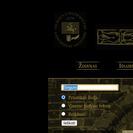
Žodynas
Išsami
Prūsiškas žodis
Visame žodyno tekste
Reikšmė