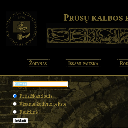
Prūsų kalbos
Žodynas
Išsami paieška
Rod
Prūsiškas žodis
Visame žodyno tekste
Reikšmė