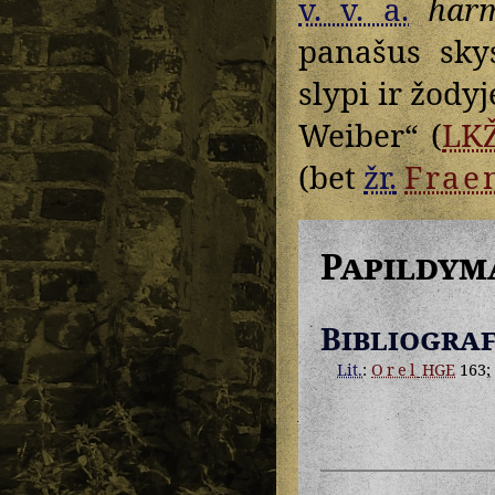
v. v. a.
har
panašus sky
slypi ir žody
Weiber“ (
LK
(bet
žr.
Frae
Papildym
Bibliograf
Lit.
:
Orel
HGE
163;