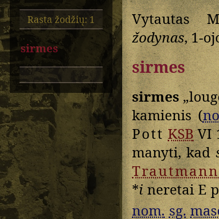
Vytautas M
Rasta žodžių: 1
žodynas
, 1-o
sirmes
sirmes
sirmes
„loug
kamienis (
n
Pott
KSB
VI 
manyti, kad
Trautmann
*
i
neretai E 
nom.
sg.
mas