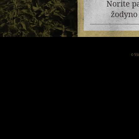
Norite p
žodyno 
© Vil