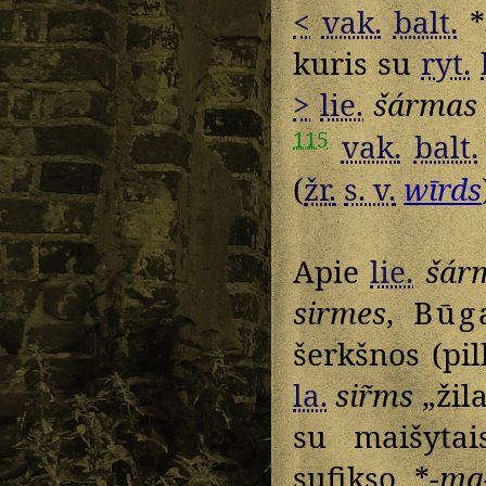
<
vak.
balt.
*
kuris su
ryt.
>
lie.
šármas
115
vak.
balt.
(
žr.
s. v.
wīrds
Apie
lie.
šár
sirmes
,
Būg
šerkšnos (pil
la.
sir̃ms
„žil
su maišytai
sufikso *
-ma