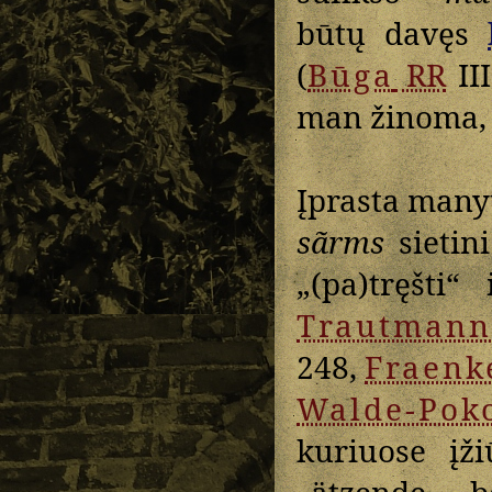
būtų davęs
(
Būga
RR
III
man žinoma, 
Įprasta many
sãrms
sietin
„(pa)tręšti“ 
Trautmann
248,
Fraenk
Walde-Pok
kuriuose įž
„ätzende, b