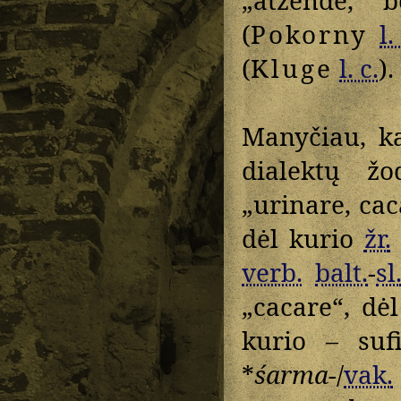
(
Pokorny
l.
(
Kluge
l. c.
).
Manyčiau, ka
dialektų ž
„urinare, cac
dėl kurio
žr.
verb.
balt.
-
sl
„cacare“, dė
kurio – suf
*
śarma-
/
vak.