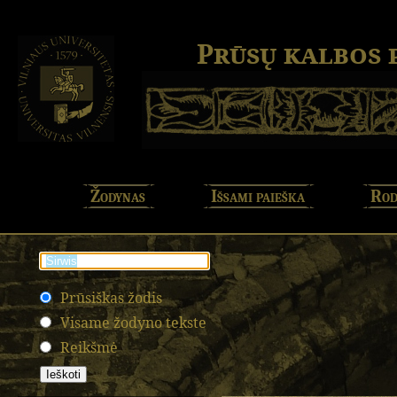
Prūsų kalbos
Žodynas
Išsami paieška
Rod
Prūsiškas žodis
Visame žodyno tekste
Reikšmė