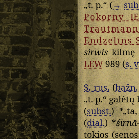
„t. p.“ (
→
sub
Pokorny
I
Trautmann
Endzelīns
sirwis
kilmę 
LEW
989 (
s. v
S. rus.
(
bažn. 
„t. p.“ galėtų 
(
subst.
) *„ta
(
dial.
) *
śirnā
tokios (senos