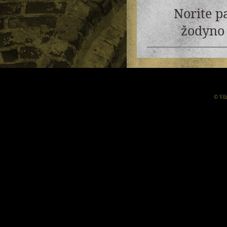
Norite p
žodyno 
© Vil