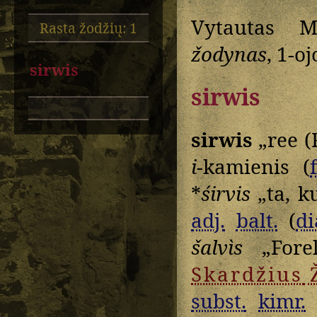
Vytautas M
Rasta žodžių: 1
žodynas
, 1-oj
sirwis
sirwis
sirwis
„ree (
i
-kamienis (
*
śirvis
„ta, ku
adj.
balt.
(
di
šalvìs
„Forel
Skardžius
subst.
kimr.