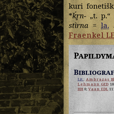
kuri fonetiš
*
ḱr̥n-
„t. p.“ 
stìrna
=
la.
Fraenkel
L
Papildym
Bibliograf
Lit.
:
Ambrazas
Bl
Lehmann
GED
18
HH
8;
Vaan
EDL
11