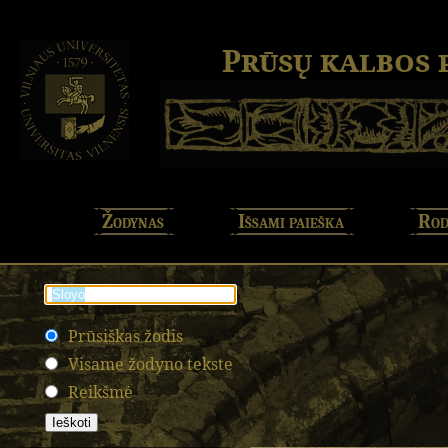
Prūsų kalbos
Žodynas
Išsami paieška
Rod
Prūsiškas žodis
Visame žodyno tekste
Reikšmė