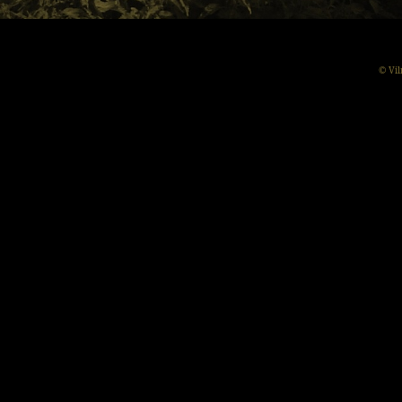
© Vil