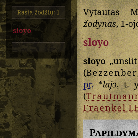
Vytautas M
Rasta žodžių: 1
žodynas
, 1-oj
sloyo
sloyo
sloyo
„unslit
(
Bezzenber
pr.
*
lajɔ̄
, t. 
(
Trautman
Fraenkel
L
Papildym