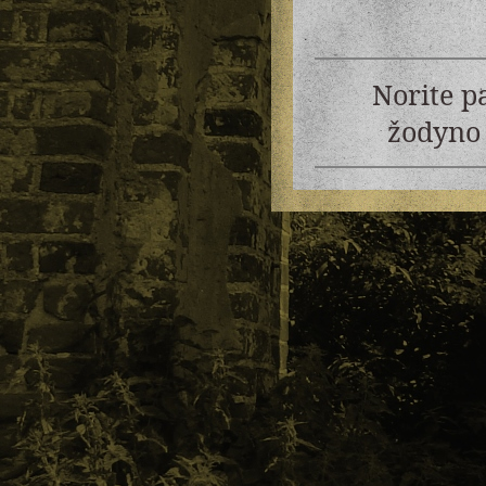
Norite p
žodyno 