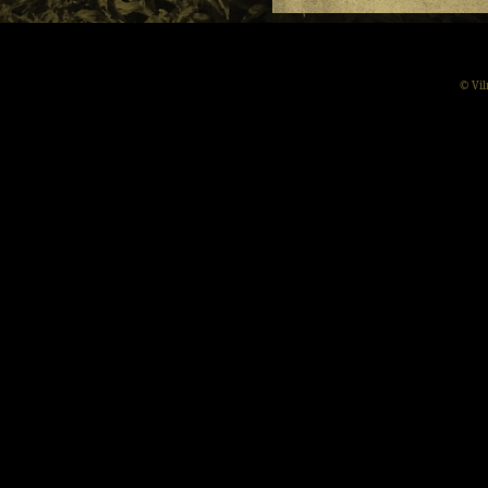
© Vil