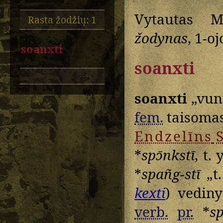
Vytautas M
Rasta žodžių: 1
žodynas
, 1-oj
soanxti
soanxti
soanxti
„vunc
fem.
taisomas
Endzelīns
S
*
spɔ̄nkstī
, t. 
*
spañg-stī
„t.
kexti
) vediny
verb.
pr.
*
sp