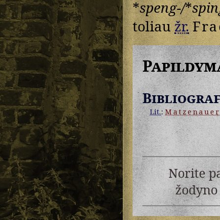
*
speng-/
*
spin
toliau
žr.
Fra
Papildym
Bibliograf
Lit.
:
Matzenaue
Norite p
žodyno 