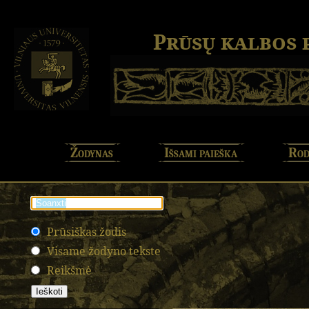
Prūsų kalbos
Žodynas
Išsami paieška
Rod
Prūsiškas žodis
Visame žodyno tekste
Reikšmė