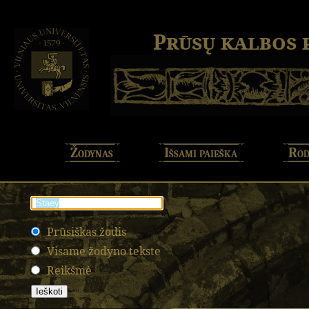
Prūsų kalbos
Žodynas
Išsami paieška
Rod
Prūsiškas žodis
Visame žodyno tekste
Reikšmė