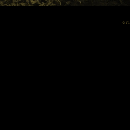
© Vil