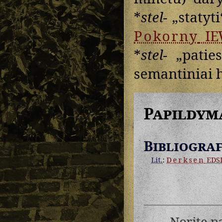
*
stel-
„statyti
Pokorny
IE
*
stel-
„paties
semantiniai
Papildym
Bibliograf
Lit.
:
Derksen
EDS
Norite p