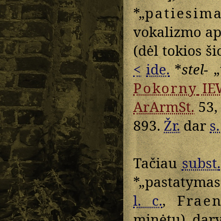
*„
patiesim
vokalizmo ap
(dėl tokios š
<
ide.
*
stel-
„t
Pokorny
IE
ArArmSt.
53
893.
Žr.
dar
s.
Tačiau
subst.
*„pastatymas
l. c.
,
Fraen
minėtu) dar