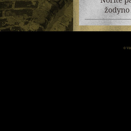
žodyno 
© Vil