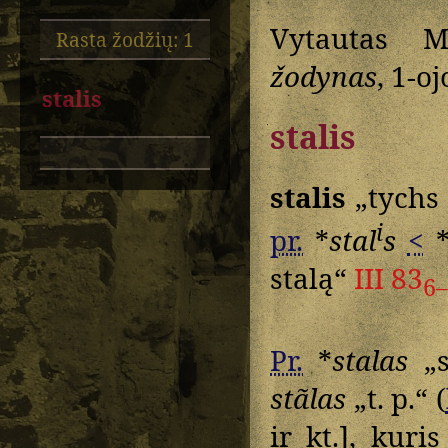
Vytautas M
Rasta žodžių: 1
žodynas
, 1-oj
stalis
stalis
stalis
„tychs 
i
pr.
*
stal
s
<
stalą“
III 83
6
Pr.
*
stalas
„s
stãlas
„t. p.“ (
ir kt.], kuri