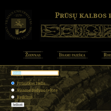
Prūsų kalbos
Žodynas
Išsami paieška
Rod
Prūsiškas žodis
Visame žodyno tekste
Reikšmė