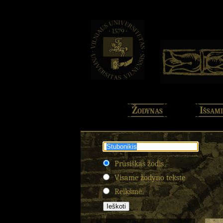
Žodynas
Išsami
Prūsiškas žodis
Visame žodyno tekste
Reikšmė