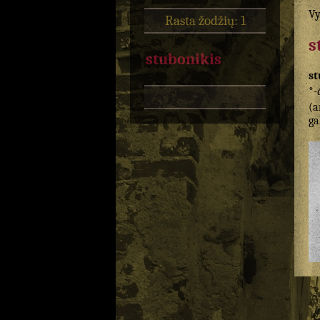
Vy
Rasta žodžių: 1
s
stubonikis
st
*
-
(a
ga