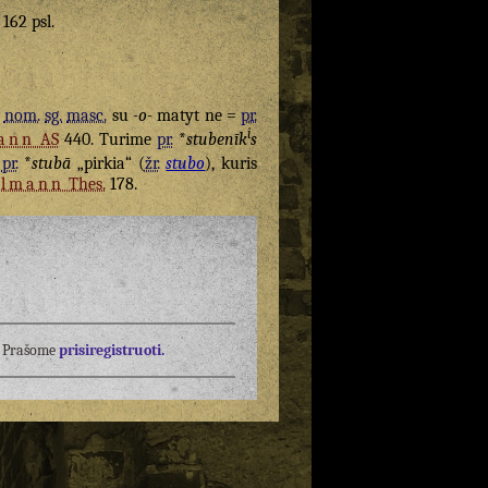
 162 psl.
)
nom.
sg.
masc.
su
-o-
matyt ne =
pr.
i
ann
AS
440. Turime
pr.
*
stubenīk
s
pr.
*
stubā
„pirkia“ (
žr.
stubo
), kuris
elmann
Thes.
178.
į? Prašome
prisiregistruoti.