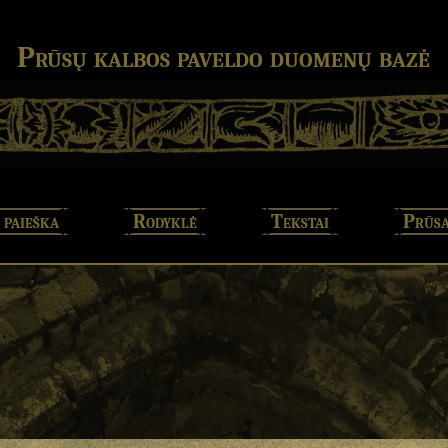
Prūsų kalbos paveldo duomenų bazė
 paieška
Rodyklė
Tekstai
Prūsa