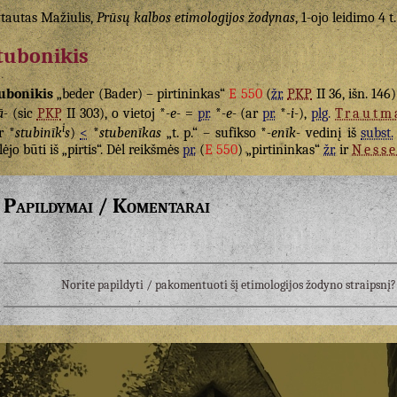
tautas Mažiulis,
Prūsų kalbos etimologijos žodynas
, 1-ojo leidimo 4 t.
tubonikis
ubonikis
„beder (Bader) – pirtininkas“
E 550
(
žr.
PKP
II 36, išn. 146
ā-
(sic
PKP
II 303), o vietoj *
-e-
=
pr.
*
-e-
(ar
pr.
*
-i-
),
plg.
Trautm
i
r *
stubinīk
s
)
<
*
stubenīkas
„t. p.“ – sufikso *
-enīk-
vedinį iš
subst.
lėjo būti iš „pirtis“. Dėl reikšmės
pr.
(
E 550
) „pirtininkas“
žr.
ir
Ness
Papildymai / Komentarai
Norite papildyti / pakomentuoti šį etimologijos žodyno straipsn