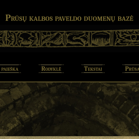
Prūsų kalbos paveldo duomenų bazė
 paieška
Rodyklė
Tekstai
Prūsa