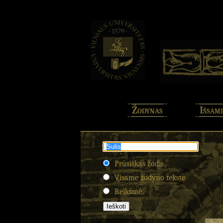
Žodynas
Išsami
Prūsiškas žodis
Visame žodyno tekste
Reikšmė