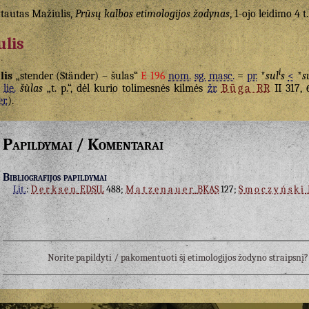
tautas Mažiulis,
Prūsų kalbos etimologijos žodynas
, 1-ojo leidimo 4 t.
ulis
i
lis
„stender (Ständer) – šulas“
E 196
nom.
sg.
masc.
=
pr.
*
sul
s
<
*
s
lie.
šùlas
„t. p.“, dėl kurio tolimesnės kilmės
žr.
Būga
RR
II 317,
er.
).
Papildymai / Komentarai
Bibliografijos papildymai
Lit.
:
Derksen
EDSIL
488;
Matzenauer
BKAS
127;
Smoczyński
Norite papildyti / pakomentuoti šį etimologijos žodyno straipsn