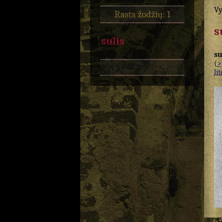
Vy
Rasta žodžių: 1
s
sulis
su
(
>
lit