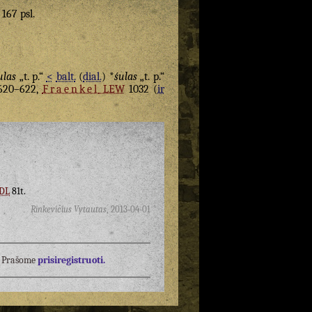
 167 psl.
ulas
„t. p.“
<
balt.
(
dial.
) *
śulas
„t. p.“
 620–622,
Fraenkel
LEW
1032 (
ir
DL
81t.
Rinkevičius Vytautas
,
2013-04-01
į? Prašome
prisiregistruoti.