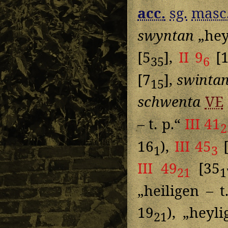
acc.
sg.
masc
swyntan
„heyl
[5
],
II 9
[1
35
6
[7
],
swinta
15
schwenta
VE
– t. p.“
III 41
2
16
),
III 45
[
1
3
III 49
[35
21
1
„heiligen – t
19
), „heyli
21