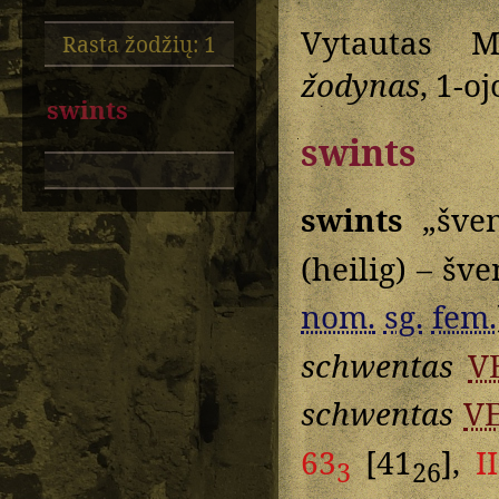
Vytautas M
Rasta žodžių: 1
žodynas
, 1-o
swints
swints
swints
„šven
(heilig) – šv
nom.
sg.
fem.
schwentas
V
schwentas
V
63
[41
],
I
3
26