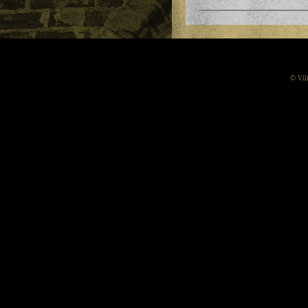
© Vil