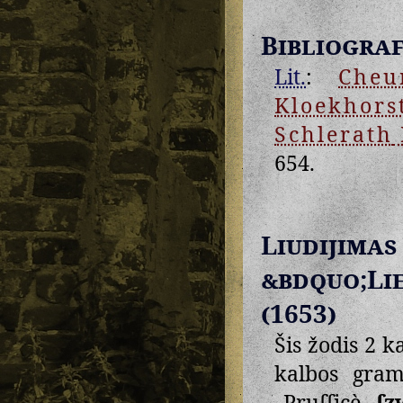
Bibliograf
Lit.
:
Cheu
Kloekhors
Schlerath
654.
Liudij
&bdquo;Li
(1653)
Šis žodis 2 k
kalbos gram
„Pruſſicè,
ſz