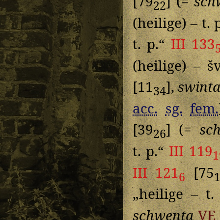
[79
] (=
sch
22
(heilige) – t. 
t. p.“
III 133
(heilige) – 
[11
],
swint
34
acc.
sg.
fem.
[39
] (=
sc
26
t. p.“
III 119
1
III 121
[75
6
„heilige – t
schwenta
VE