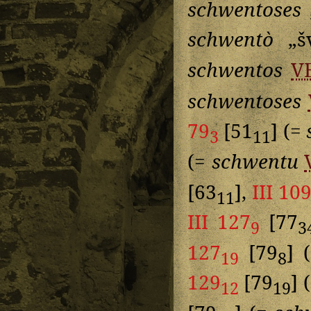
schwentoses
schwentò
„šv
schwentos
V
schwentoses
79
[51
] (=
3
11
(=
schwentu
[63
],
III 10
11
III 127
[77
9
3
127
[79
] 
19
8
129
[79
] 
12
19