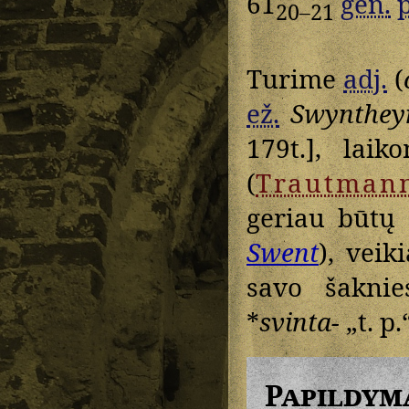
61
gen.
p
20–21
Turime
adj.
(
ež.
Swynthey
179t.], lai
(
Trautman
geriau būtų 
Swent
), vei
savo šakni
*
svinta-
„t. p.
Papildym