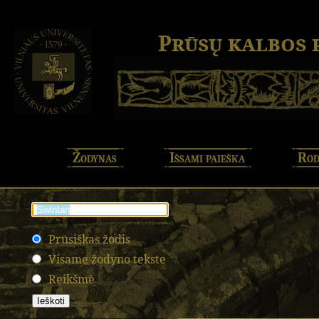
Prūsų kalbos
Žodynas
Išsami paieška
Rod
Prūsiškas žodis
Visame žodyno tekste
Reikšmė