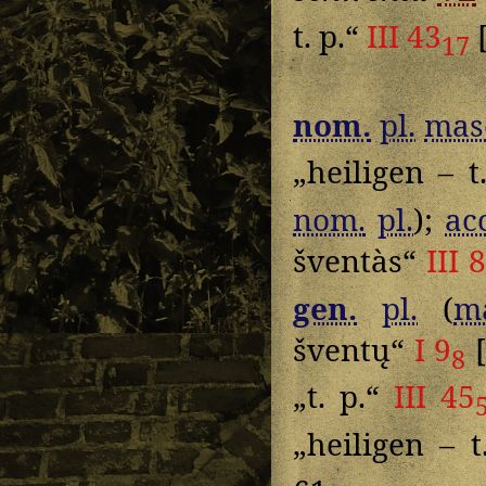
t. p.“
III 43
17
nom.
pl.
mas
„heiligen – t
nom.
pl.
);
ac
šventàs“
III 
gen.
pl.
(
m
šventų“
I 9
[
8
„t. p.“
III 45
„heiligen – 