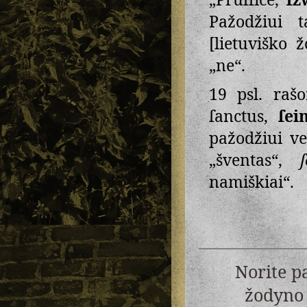
Pažodžiui 
[lietuviško 
„ne“.
19 psl. raš
ſanctus,
ſei
pažodžiui ve
„šventas“,
namiškiai“.
Norite p
žodyno 