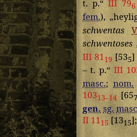
t. p.“
III 79
6
fem.
), „heyli
schwentas
V
schwentoses
III 81
[53
]
19
5
– t. p.“
III 1
masc.
;
nom.
103
[65
13–14
gen.
sg.
masc
II 11
[13
];
15
15