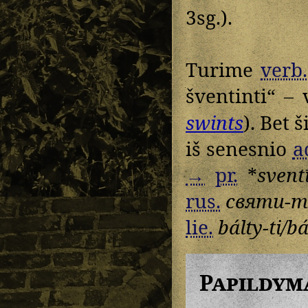
3sg.).
Turime
verb.
šventinti“ – 
swints
). Bet š
iš senesnio
a
→
pr.
*
sventī
rus.
святи-т
lie.
bálty-ti/bá
Papildym