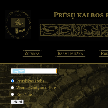
Prūsų kalbos
Žodynas
Išsami paieška
Rod
Prūsiškas žodis
Visame žodyno tekste
Reikšmė