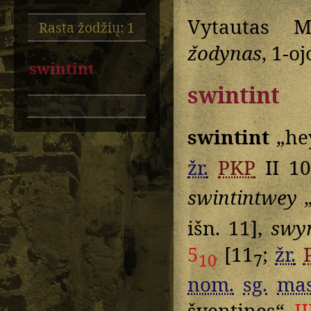
Vytautas M
Rasta žodžių: 1
žodynas
, 1-o
swintint
swintint
swintint
„hey
žr.
PKP
II 10
swintintwey
„
išn. 11],
swy
5
[11
;
žr.
10
7
nom.
sg.
mas
šventinęs“
I