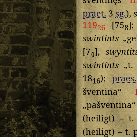
praet.
3
sg.
),
119
[75
]
26
8
swintints
„geh
[7
],
swyntit
4
swintints
„t.
18
);
praes.
16
šventina“
„pašventina
(heiligt) – t
(heiligt) – t. 