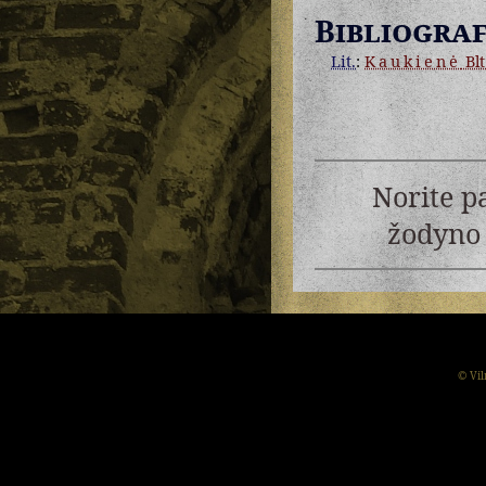
Bibliograf
Lit.
:
Kaukienė
Blt
Norite p
žodyno 
© Vil