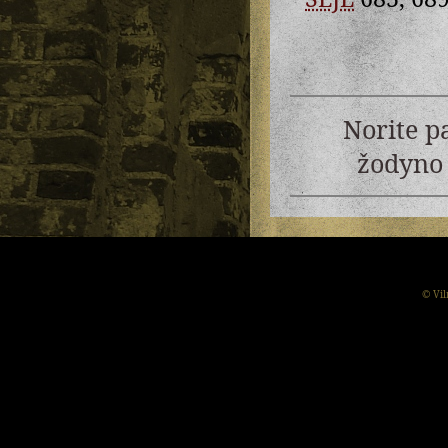
Norite p
žodyno 
© Vil