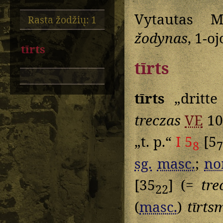
Vytautas M
Rasta žodžių: 1
žodynas
, 1-o
tīrts
tīrts
tīrts
„dritte 
treczas
VE
10
„t. p.“
I 5
[5
8
7
sg.
masc.
;
no
[35
] (=
tre
22
(
masc.
)
tīrts