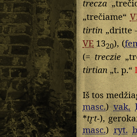
trecza
„treč
„trečiame“
V
tirtin
„dritte 
VE
13
), (
fe
20
(=
treczie
„tr
tirtian
„t. p.“
Iš tos medžia
masc.
)
vak.
*
tr̥t-
), geroka
masc.
)
ryt.
b