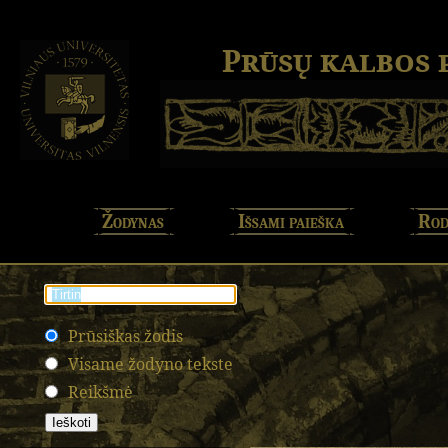
Prūsų kalbos
Žodynas
Išsami paieška
Rod
Prūsiškas žodis
Visame žodyno tekste
Reikšmė