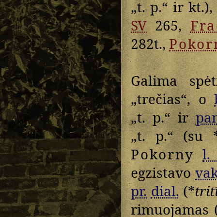
„t. p.“ ir kt.)
SV
265,
Fra
282t.,
Pokor
Galima spė
„trečias“, o
„t. p.“ ir
pan
„t. p.“ (su 
Pokorny
l.
egzistavo
vak
pr.
dial.
(*
trit
rimuojamas (