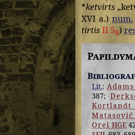
*
ketvirts
„ket
XVI a.)
num.
tirtis
II 5
)
re
8
Papildym
Bibliograf
Lit.
:
Adams
387;
Derks
Kortlandt
Matasović
Orel
HGE
4
SEJL
683, 689