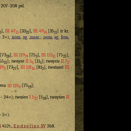
. 207–208 psl.
],
III 47
[33
],
III 49
[35
] ir kt.
3
15
32
14
11
 – 2×),
nom.
sg.
masc.
;
nom.
sg.
fem.
[73
],
III 119
[75
],
III 121
[75
],
28
19
3
11
21
65
];
twayse
II 5
[11
];
twaysis
II 7
31
6
5
2
119
[73
],
III 131
[81
],
twaiasei
III
3
27
16
2
smu
III 121
[75
];
9
19
o – 24×);
twaien
I 5
[5
],
twayien
II
22
18
– 5×).
S
452t.,
Endzelīns
SV
268.