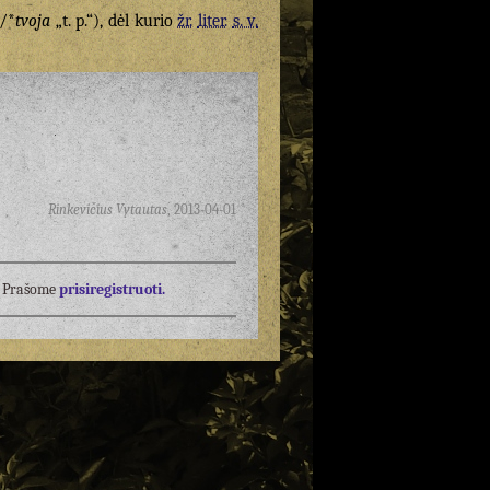
/*
tvoja
„t. p.“), dėl kurio
žr.
liter.
s. v.
Rinkevičius Vytautas
,
2013-04-01
į? Prašome
prisiregistruoti.