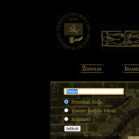
Žodynas
Išsami
Prūsiškas žodis
Visame žodyno tekste
Reikšmė