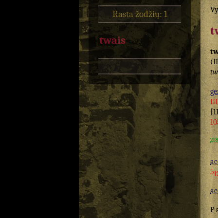
Vy
Rasta žodžių: 1
t
twais
tw
(I
tw
ge
II
[1
10
208
ac
5
1
ac
P