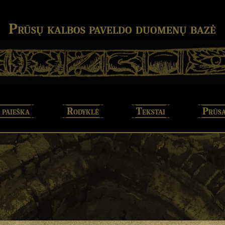
Prūsų kalbos paveldo duomenų bazė
 paieška
Rodyklė
Tekstai
Prūsa