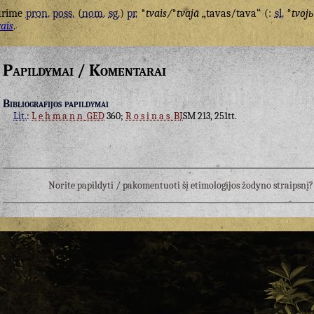
urime
pron.
poss.
(
nom.
sg.
)
pr.
*
tvais/
*
tvajā
„tavas/tava“ (:
sl.
*
tvojь
ais
.
Papildymai / Komentarai
Bibliografijos papildymai
Lit.
:
Lehmann
GED
360;
Rosinas
BĮ
SM 213, 251tt.
Norite papildyti / pakomentuoti šį etimologijos žodyno straipsn