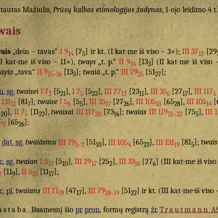
tautas Mažiulis,
Prūsų kalbos etimologijos žodynas
, 1-ojo leidimo 4 t
wais
ais
„dein – tavas“
I 9
[7
] ir kt. (I kat-me iš viso – 3×);
III 37
[29
14
5
12
II kat-me iš viso – 11×),
tways
„t. p.“
II 9
[13
] (II kat-me iš viso
14
3
ayia
„tava“
II 9
[13
];
twaiā
„t. p.“
III 79
[51
];
15–16
3
25
27
n.
sg.
twaisei
I 7
[5
],
I 7
[5
],
III 27
[23
],
III 35
[27
],
III 117
2
21
5
23
13
11
6
17
5
I 131
[81
];
twaise
I 5
[5
],
III 35
[27
],
III 105
[65
],
III 105
[
21
7
6
5
17
26
10
28
14
1
],
II 7
[11
],
twaisai
III 117
[73
];
twaias
III 119
[75
],
III 
20
5
22
20
16
21–22
5
5
[65
];
7
26
dat.
sg.
twaiāsmu
III 79
[51
],
III 105
[65
],
III 131
[81
];
twai
1–2
10
4
23
19
5
c.
sg.
twaian
I 5
[5
],
III 29
[25
],
III 33
[27
] (III kat-me iš vis
12
10
17
2
16
6
[11
],
II 5
[11
];
2
9
22
17
c.
pl.
twaians
III 71
[47
],
III 79
[51
] ir kt. (III kat-me iš viso 
19
17
18–19
22
astaba
. Išsamesnį šio
pr.
pron.
formų registrą
žr.
Trautmann
A