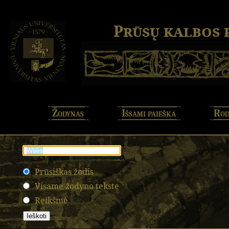
Prūsų kalbos
Žodynas
Išsami paieška
Rod
Prūsiškas žodis
Visame žodyno tekste
Reikšmė