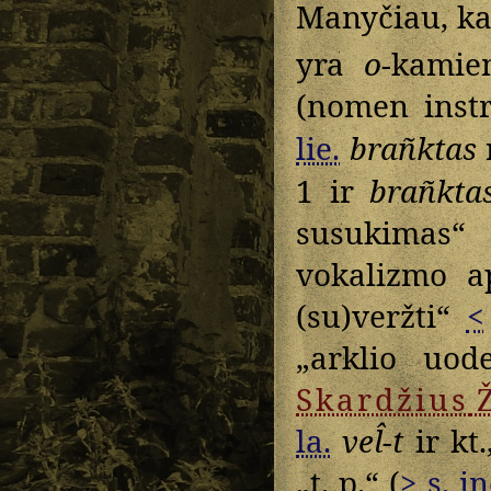
Manyčiau, k
yra
o
-kamie
(nomen instr
lie.
brañktas
1 ir
brañkta
susukimas“
vokalizmo a
(su)veržti“
<
„arklio uo
Skardžius
la.
vel̂-t
ir kt
„t. p.“ (
>
s. in