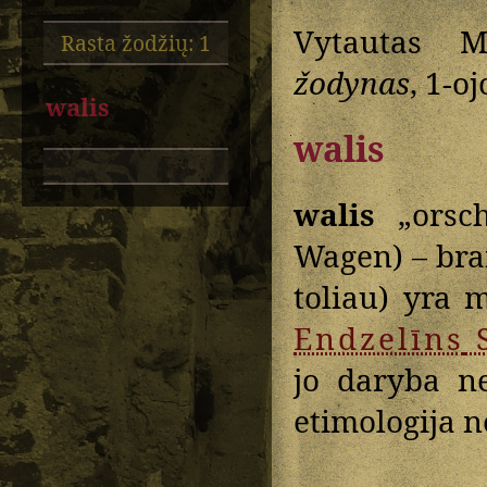
Vytautas M
Rasta žodžių: 1
žodynas
, 1-o
walis
walis
walis
„orsch
Wagen) – br
toliau) yra 
Endzelīns
jo daryba ne
etimologija nė