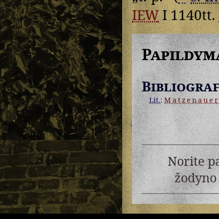
IEW
I 1140tt.
Papildym
Bibliograf
Lit.
:
Matzenaue
Norite p
žodyno 