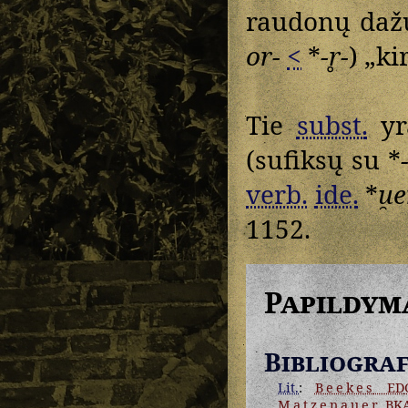
raudonų dažų)
or-
<
*
-r̥-
) „ki
Tie
subst.
yr
(sufiksų su *
verb.
ide.
*
u̯e
1152.
Papildym
Bibliograf
Lit.
:
Beekes
ED
Matzenauer
BK