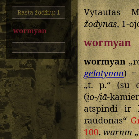
Vytautas M
Rasta žodžių: 1
žodynas
, 1-oj
wormyan
wormyan
wormyan
„ro
gelatynan
) 
„t. p.“ (su 
(
i̯o-/i̯ā
-kami
atspindi ir 
raudonas“
G
100
,
warnm
„