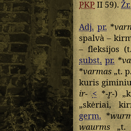
PKP
II 59).
Žr.
Adj.
pr.
*
var
spalvà – kirm
– fleksijos (
subst.
pr.
*
v
*
varmas
„t. p
kuris gimini
ir-
<
*
-r̥-
) „k
„skėriai, k
germ.
*
wurm
waurms
„t.