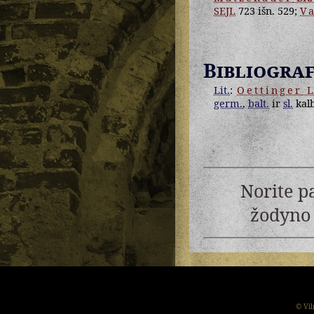
SEJL
723 išn. 529;
V
Bibliograf
Lit.
:
Oettinger
L
germ.
,
balt.
ir
sl.
kalb
Norite p
žodyno 
© Vil