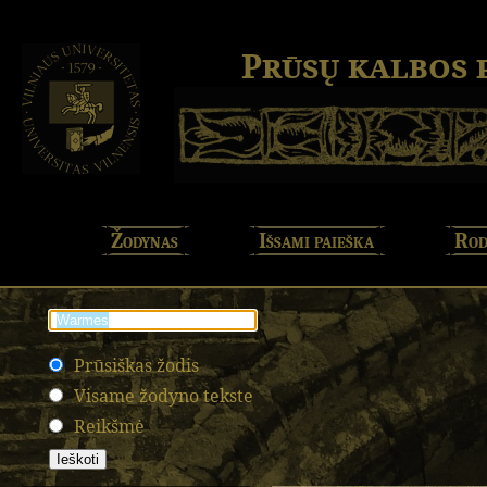
Prūsų kalbos
Žodynas
Išsami paieška
Rod
Prūsiškas žodis
Visame žodyno tekste
Reikšmė