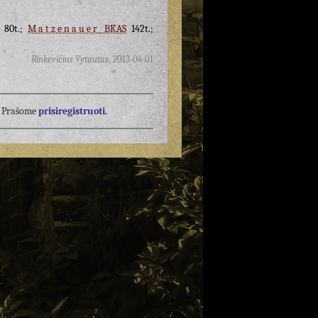
80t.;
Matzenauer
BKAS
142t.;
Rinkevičius Vytautas
,
2013-04-01
į? Prašome
prisiregistruoti.