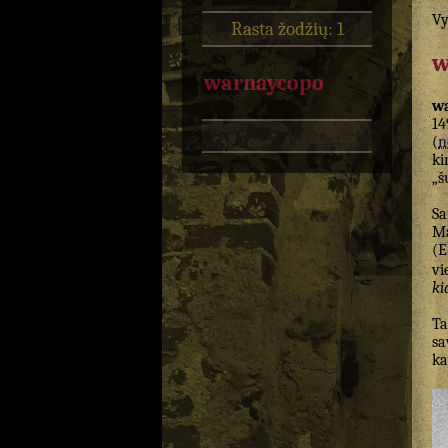
Vy
Rasta žodžių: 1
w
warnaycopo
w
14
(
n
ki
„š
S
Ma
(
vi
ki
Ta
sa
ka