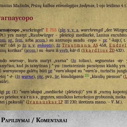
tautas Mažiulis,
Prūsų kalbos etimologijos žodynas
, 1-ojo leidimo 4 t
arnaycopo
arnaycopo
„warkringel“
E 755
(
plg.
v. v. a.
warchrengil
„der Würger
9t.) yra matyt „Raubwürger – plėšrioji medšarkė, Lanius excubito
om.
sg.
,
fem.
arba
scom.
) su antruoju sandu
-copo
=
pr.
*
-kapɔ̄
, t.
rsti“ (dėl jo
žr.
s. v.
enkopts
);
žr.
Trautmann
AS
458,
Endzel
unų korikas“ (
scom.
) su
-kara
iš
verb.
kár-ti
(
Skardžius
ŽD
432).
ando
warnay-
, kuris matyt „varna“ (
žr.
toliau), segmentas
-ay-
y
nyčiau, kad jis taisytinas į *
-ya-
(metatezinio parašymo klaidų yra 
E)
warnyacopo
galėtų būti
pr.
*
varnʹakapā
su *
varnʹa-
, turinčiu jungi
225
etoj *
-ē-
(
žr.
warne
),
plg.
, pvz.,
lie.
kiauliãganis
„kiaulių piemuo“ (
aũlė
).
igi
pr.
(E) *
varnʹakapā
„medšarkė (plėšrioji)“ yra iš „varnų kapotoj
vo priešus:
varnas
, gegutes, smulkius keturkojus grobuonis, moka 
tei į pakaušį“ (
Ivanauskas
LP
III 230; išretinta mano. –
V
.
M
.).
Papildymai / Komentarai