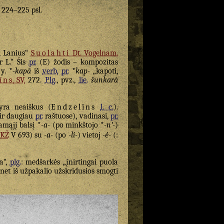
. 224–225 psl.
, Lanius“
Suolahti
Dt. Vogelnam.
r L.“ Šis
pr.
(E) žodis – kompozitas
 y. *
-kapā
iš
verb.
pr.
*
kap-
„kapoti,
īns
SV
272.
Plg.
, pvz.,
lie.
šunkarà
ra neaiškus (
Endzelīns
l. c.
).
ir daugiau
pr.
raštuose), vadinasi,
pr.
amąjį balsį *
-a-
(po minkštojo *
-nʹ-
)
LKŽ
V 693) su
-a-
(po
-li-
) vietoj
-ė-
(:
a“,
plg.
: medšarkės „įnirtingai puola
net iš užpakalio užskridusios smogti