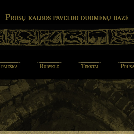
Prūsų kalbos paveldo duomenų bazė
 paieška
Rodyklė
Tekstai
Prūsa