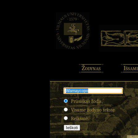
Žodynas
Išsami
Prūsiškas žodis
Visame žodyno tekste
Reikšmė