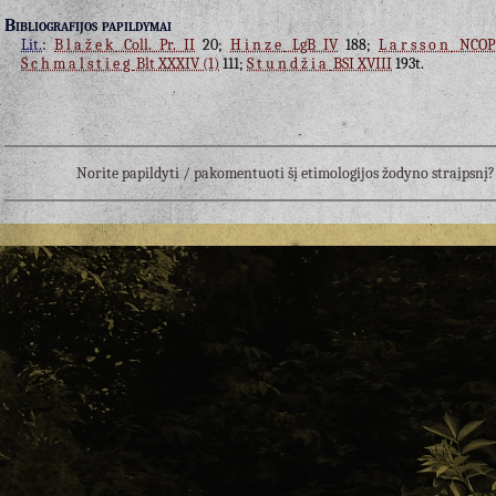
Bibliografijos papildymai
Lit.
:
Blažek
Coll. Pr. II
20;
Hinze
LgB IV
188;
Larsson
NCOP
Schmalstieg
Blt XXXIV (1)
111;
Stundžia
BSI XVIII
193t.
Norite papildyti / pakomentuoti šį etimologijos žodyno straipsn