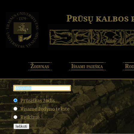
Prūsų kalbos
Žodynas
Išsami paieška
Rod
Prūsiškas žodis
Visame žodyno tekste
Reikšmė