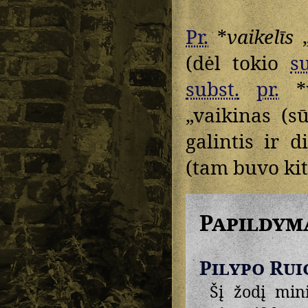
Pr.
*
vaikelīs
„
(dėl tokio
su
subst.
pr.
*
„vaikinas (s
galintis ir 
(tam buvo kit
Papildym
Pilypo Rui
Šį žodį min