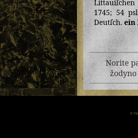
Littauiſchen
1745; 54 psl
Deutſch.
ein
Norite p
žodyno 
© Vil