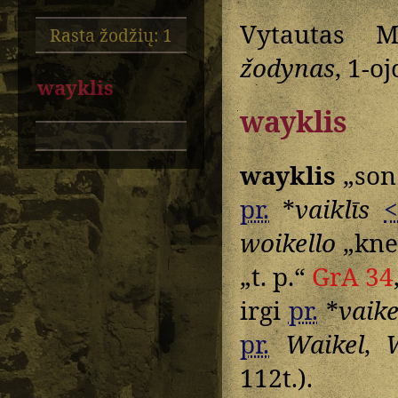
Vytautas M
Rasta žodžių: 1
žodynas
, 1-oj
wayklis
wayklis
wayklis
„son
pr.
*
vaiklīs
<
woikello
„kne
„t. p.“
GrA 34
irgi
pr.
*
vaike
pr.
Waikel
,
112t.).