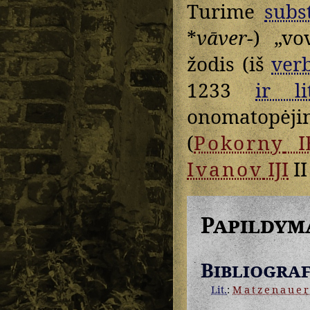
Turime
subst
*
vāver-
) „vo
žodis (iš
verb
1233
ir lit
onomatopėj
(
Pokorny
I
Ivanov
IJI
II
Papildym
Bibliograf
Lit.
:
Matzenaue