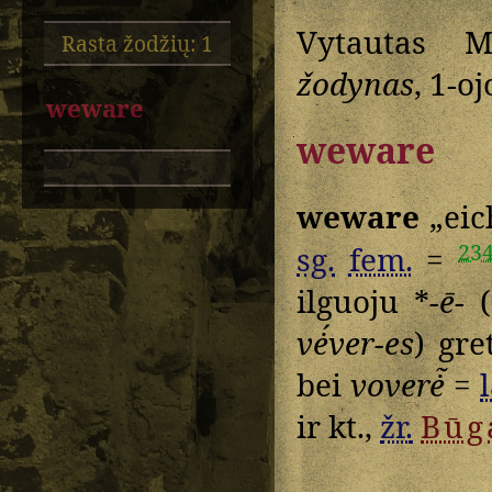
Vytautas M
Rasta žodžių: 1
žodynas
, 1-o
weware
weware
weware
„eic
23
sg.
fem.
=
ilguoju *
-ē-
(
vė́ver-es
) gr
bei
voverė̃
=
l
ir kt.,
žr.
Būg