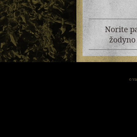
Norite p
žodyno 
© Vil