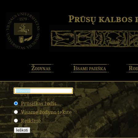
Prūsų kalbos
Žodynas
Išsami paieška
Rod
Prūsiškas žodis
Visame žodyno tekste
Reikšmė