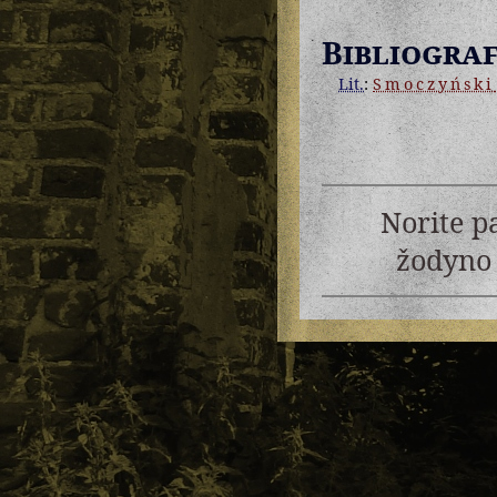
Bibliograf
Lit.
:
Smoczyński
Norite p
žodyno 