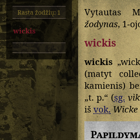
Vytautas M
Rasta žodžių: 1
žodynas
, 1-oj
wickis
wickis
wickis
„wick
(matyt coll
kamienis) b
„t. p.“ (
sg.
vì
iš
vok.
Wicke
Papildym