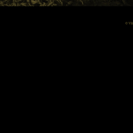
© Vil