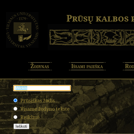
Prūsų kalbos
Žodynas
Išsami paieška
Rod
Prūsiškas žodis
Visame žodyno tekste
Reikšmė