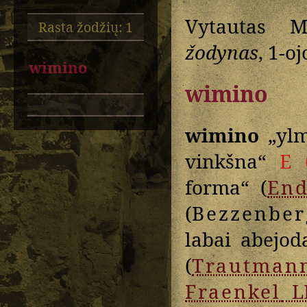
Vytautas M
Rasta žodžių: 1
žodynas
, 1-oj
wimino
wimino
wimino
„ylm
vinkšna“
E 
forma“ (
End
(
Bezzenber
labai abejod
(
Trautman
Fraenkel
L