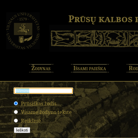
Prūsų kalbos
Žodynas
Išsami paieška
Rod
Prūsiškas žodis
Visame žodyno tekste
Reikšmė