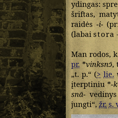
ydingas: spren
šriftas, maty
raidės
-i-
(pr
(labai
stora
Man rodos, 
pr.
*
vinksnɔ̄
, 
„t. p.“ (
>
lie.
įterptiniu *
-k
snā-
vedinys
jungti“,
žr.
s. 