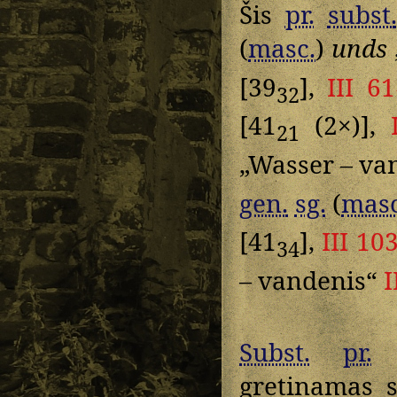
Šis
pr.
subst.
(
masc.
)
unds
[39
],
III 61
32
[41
(2×)],
21
„Wasser – va
gen.
sg.
(
masc
[41
],
III 10
34
– vandenis“
I
Subst.
pr.
„
gretinamas