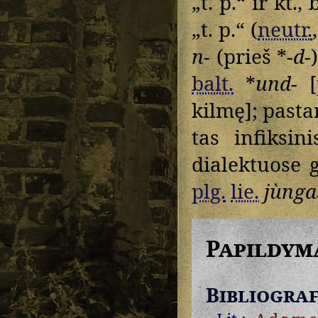
„t. p.“ ir kt.,
„t. p.“ (
neutr.
n-
(prieš *
-d-
balt.
*
und-
[
kilmę]; pastar
tas infiksin
dialektuose g
plg.
lie.
jùnga
Papildym
Bibliograf