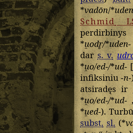
*
vadōn
/*
uden
Schmid
LS
perdirbiny
*
u̯odr̥/
*
uden-
dar
s. v.
udr
*
u̯o/ed-/
*
ud-
[
infiksiniu
-n-
atsiradęs ir
*
u̯o/ed-/
*
ud-
„
*
u̯ed-
). Turbū
subst.
sl.
(*
v