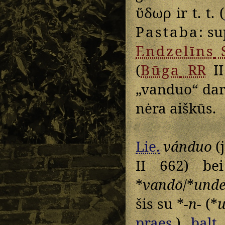
ὕδωρ
ir t. t. (
Pastaba
: s
Endzelīns
(
Būga
RR
II
„vanduo“ dary
nėra aiškūs.
Lie.
vánduo
(
II 662) b
*
vandō
/*
unde
šis su *
-n-
(*
u
praes.
)
balt.