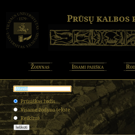
Prūsų kalbos
Žodynas
Išsami paieška
Rod
Prūsiškas žodis
Visame žodyno tekste
Reikšmė