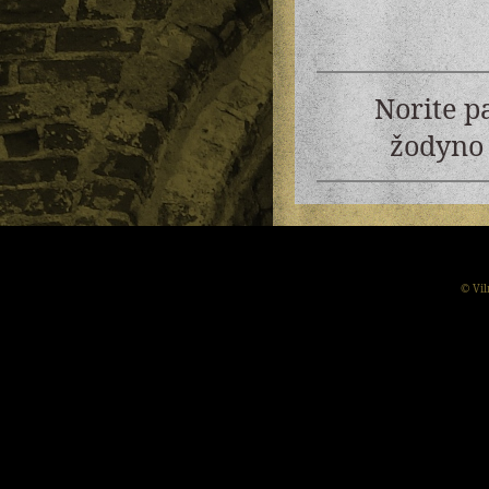
Norite p
žodyno 
© Vil