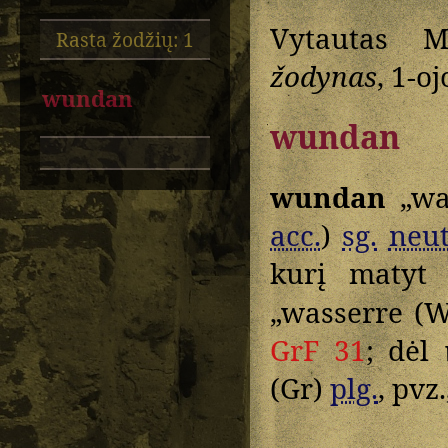
Vytautas M
Rasta žodžių: 1
žodynas
, 1-o
wundan
wundan
wundan
„wa
acc.
)
sg.
neut
kurį matyt
„wasserre (W
GrF 31
; dėl
(Gr)
plg.
, pvz