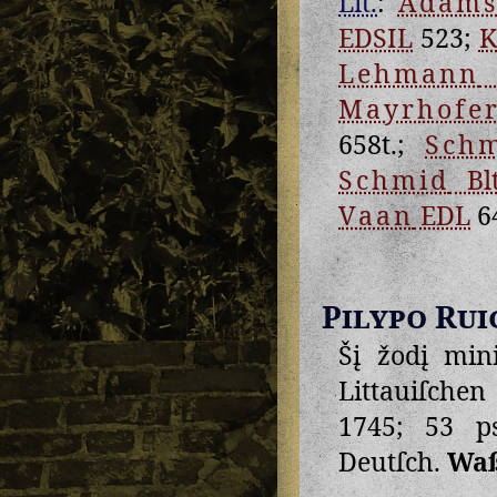
Lit.
:
Adam
EDSIL
523;
K
Lehmann
Mayrhofe
658t.;
Schm
Schmid
Blt
Vaan
EDL
6
Pilypo Rui
Šį žodį min
Littauiſchen
1745; 53 ps
Deutſch.
Wa