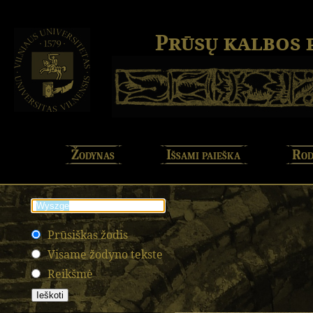
Prūsų kalbos
Žodynas
Išsami paieška
Rod
Prūsiškas žodis
Visame žodyno tekste
Reikšmė