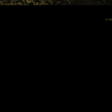
© Vil