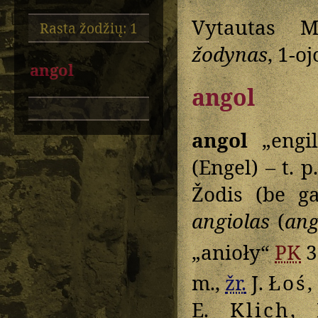
Vytautas M
Rasta žodžių: 1
žodynas
, 1-o
angol
angol
angol
„engil
(Engel) – t. p
Žodis (be g
angiolas
(
ang
„anioły“
PK
3
m.,
žr.
J.
Łoś
,
E.
Klich
, 