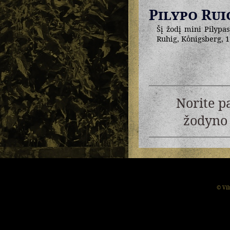
Pilypo Rui
Šį žodį mini Pilypas
Ruhig, Koͤnigsberg, 1
Norite p
žodyno 
© Vil