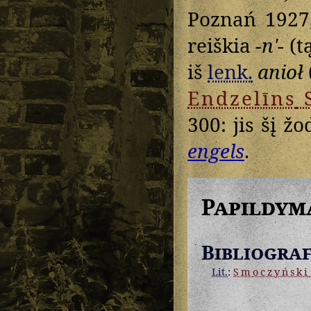
Poznań 1927,
reiškia
-nʹ-
(t
iš
lenk.
anioł
Endzelīns
300: jis šį ž
engels
.
Papildym
Bibliograf
Lit.
:
Smoczyński