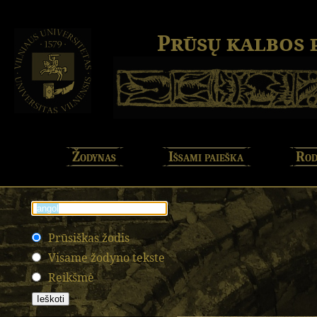
Prūsų kalbos
Žodynas
Išsami paieška
Rod
Prūsiškas žodis
Visame žodyno tekste
Reikšmė