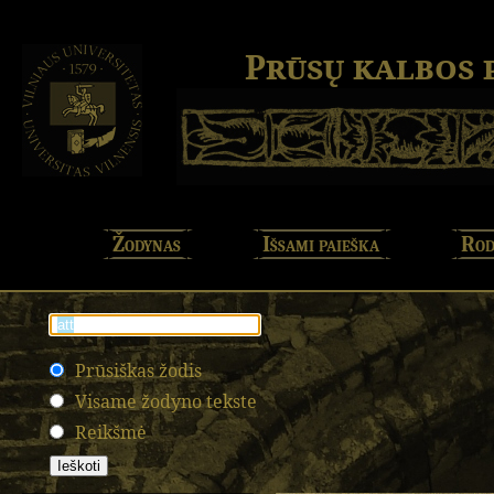
Prūsų kalbos
Žodynas
Išsami paieška
Rod
Prūsiškas žodis
Visame žodyno tekste
Reikšmė