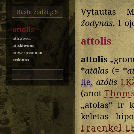
Vytautas M
Rasta žodžių: 5
žodynas
, 1-o
attolis
attolis
attrātwei
attskiwuns
attwerpsannan
attolis
„grom
etskīuns
*
atālas
(= *
at
lie.
atólis
LKŽ
(anot
Thom
„atolas“ ir 
keletas hipo
Fraenkel
L