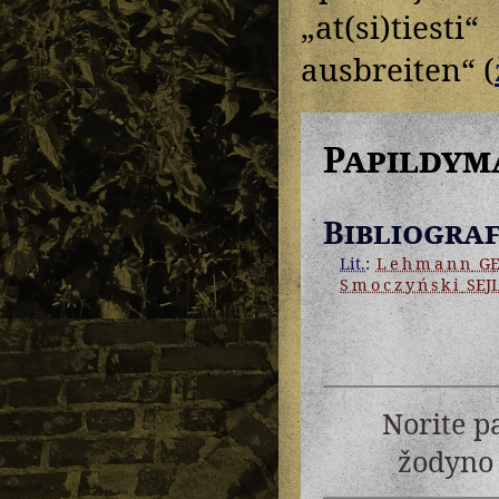
„at(si)tiesti
ausbreiten“ (
Papildym
Bibliograf
Lit.
:
Lehmann
GE
Smoczyński
SEJ
Norite p
žodyno 