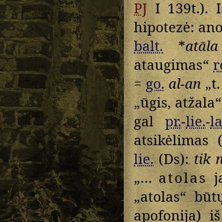
PJ
I 139t.). 
hipotezė: ano
balt.
*
atāla
ataugimas“
r
=
go.
al-an
„t.
„ūgis, atžala“ 
gal
pr.
-
lie.
-
la
atsikėlimas 
lie.
(Ds):
tik 
„…
atolas
j
„atolas“ būt
apofonija) i