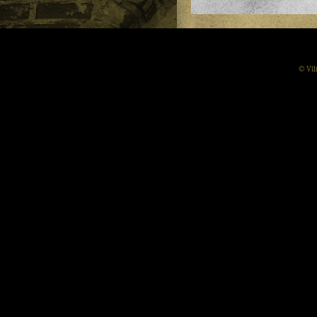
© Vil