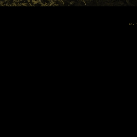
© Vil