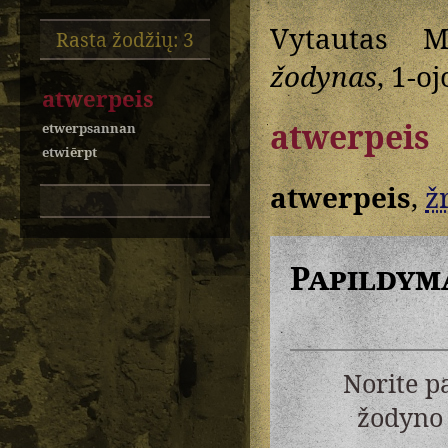
Vytautas M
Rasta žodžių: 3
žodynas
, 1-oj
atwerpeis
atwerpeis
etwerpsannan
etwiērpt
atwerpeis
,
žr
Papildym
Norite p
žodyno 