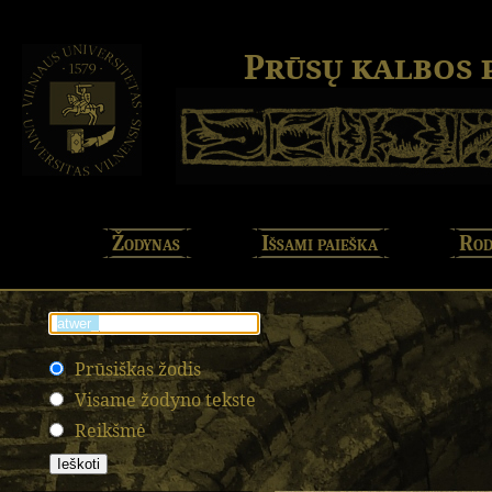
Prūsų kalbos
Žodynas
Išsami paieška
Rod
Prūsiškas žodis
Visame žodyno tekste
Reikšmė