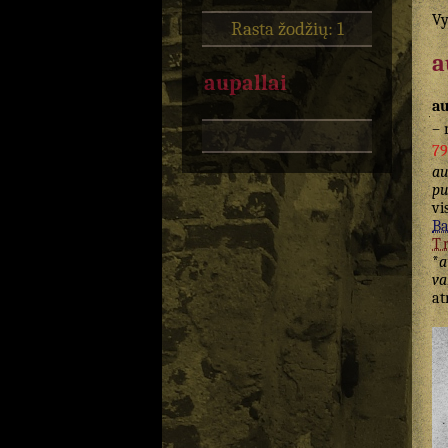
Vy
Rasta žodžių: 1
a
aupallai
au
– 
79
au
pu
vi
Ba
T
*
a
va
at