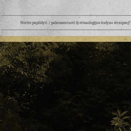
Norite papildyti / pakomentuoti šį etimologijos žodyno straipsn