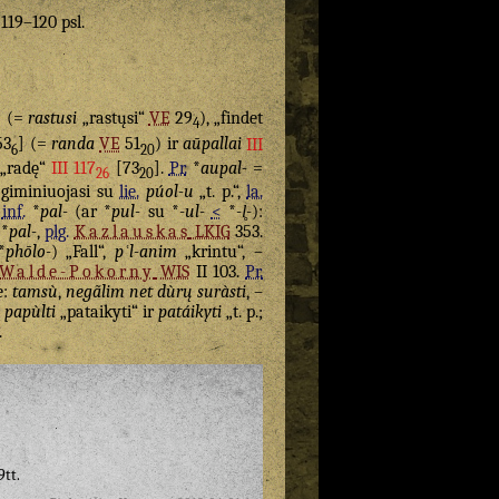
. 119–120 psl.
] (=
rastusi
„rastųsi“
VE
29
), „findet
4
53
] (=
randa
VE
51
) ir
aūpallai
III
6
20
„radę“
III 117
[73
].
Pr.
*
aupal-
=
26
20
r giminiuojasi su
lie.
púol-u
„t. p.“,
la.
,
inf.
*
pal-
(ar *
pul-
su *
-ul-
<
*
-l̥-
):
 *
pal-
,
plg.
Kazlauskas
LKIG
353.
*
phōlo-
) „Fall“,
pʿl-anim
„krintu“, –
Walde-Pokorny
WIS
II 103.
Pr.
e:
tamsù
,
negãlim net dùrų suràsti
, –
papùlti
„pataikyti“ ir
patáikyti
„t. p.;
.
9tt.