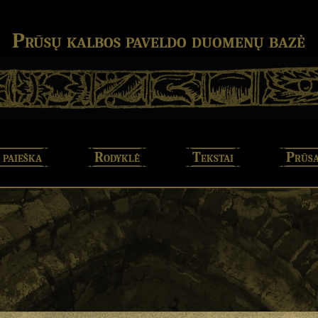
Prūsų kalbos paveldo duomenų bazė
 paieška
Rodyklė
Tekstai
Prūsa