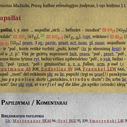
tautas Mažiulis,
Prūsų kalbos etimologijos žodynas
, 1-ojo leidimo 1 t
upallai
pallai
, t. y.
sien
…
aupallai
„sich … befindet – randasi“
III 69
[45
19
29
120
rañda“
III 107
[67
],
III 107
[67
], (
opt.
reikšme)
III 81
[
6
15
6–7
15–16
20
[51
]
praes.
3
sg.
;
partic.
praet.
act.
nom.
pl.
masc.
aupallusis
20–21
24
-
ir *
pal-
, kuris reiškė turbūt „pulti, kristi“ (
žr.
jo sinonimą
krūt
) i
ol-u
„t. p.“. Visi jie galėtų suponuoti
balt.
praes.
*
pal-
,
praet.
*
pṓl-
soms šioms lytims
ryt.
baltai vėliau apibendrino *
pṓl-
, o
vak.
baltai –
lt.
*
pal-
(
praet.
*
pṓl-
) giminaičiai:
s. v. a.
fallan
,
arm.
pʿowl
(
<
rautmann
AS
308,
Endzelīns
SV
148,
Fraenkel
LEW
666,
upal-
„rasti“ dėl reikšmės
plg.
su
lie.
papùlti
(irgi su
praef.
!) pasakym
,
jau
papúoliau
durìs
(„pataikiau,
atradau
duris“) Ds; arba
lie.
rasti“. Dar
plg.
vok.
er
verfiel
auf die Idee
„jis aptiko (atrado) idėją“
Papildymai / Komentarai
Bibliografijos papildymai
Lit.
:
Matzenauer
BKAS
96;
Orel
HGE
91, 109;
Smoczyński
LAV
3