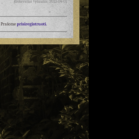
Rinkevičius Vytautas
,
2013-04-01
į? Prašome
prisiregistruoti.