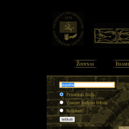
Žodynas
Išsami
Prūsiškas žodis
Visame žodyno tekste
Reikšmė