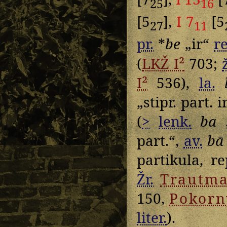
25
16
[5
],
I 7
[5
27
11
pr.
*
be
„ir“
r
(
LKŽ I²
703;
I²
536),
la.
„stipr. part. ir
(
>
lenk.
ba
„
part.“,
av.
bā
partikula, 
Žr.
Trautm
150,
Pokorn
liter.
).