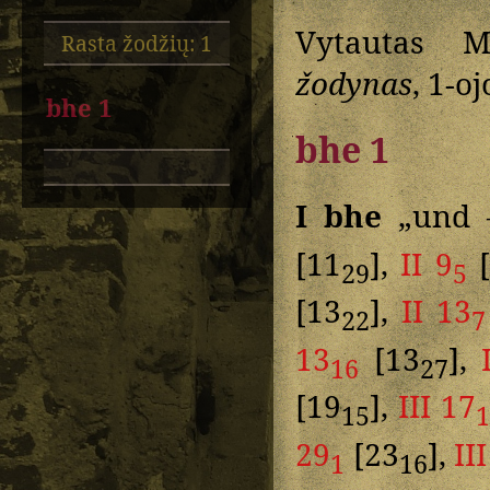
Vytautas M
Rasta žodžių: 1
žodynas
, 1-o
bhe 1
bhe 1
I bhe
„und –
[11
],
II 9
[
29
5
[13
],
II 13
22
7
13
[13
],
16
27
[19
],
III 17
15
29
[23
],
II
1
16