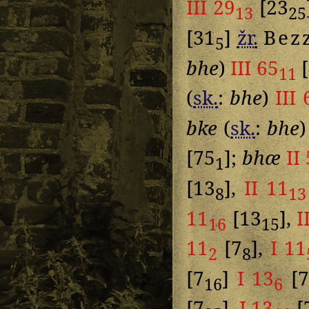
III 29
[23
13
25
[31
]
žr.
Bez
5
bhe
)
III 65
[
11
(
sk.
:
bhe
)
III 
bke
(
sk.
:
bhe
[75
];
bhæ
II 
1
[13
],
II 11
8
13
11
[13
],
I
16
15
11
[7
],
I 11
2
8
[7
]
I 13
[
16
6
[7
],
I 13
[