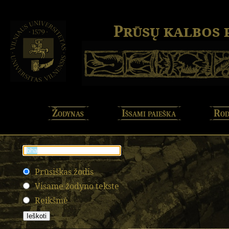
Prūsų kalbos
Žodynas
Išsami paieška
Rod
Prūsiškas žodis
Visame žodyno tekste
Reikšmė