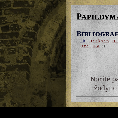
Papildym
Bibliograf
Lit.
:
Derksen
EDS
Orel
HGE
51.
Norite p
žodyno 