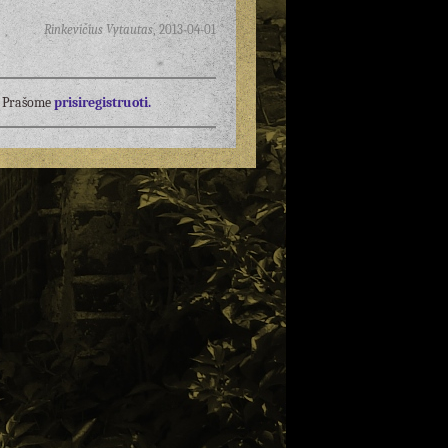
Rinkevičius Vytautas
,
2013-04-01
į? Prašome
prisiregistruoti.