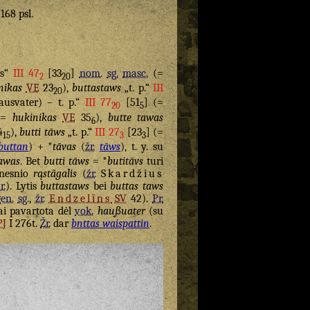
 168 psl.
as“
III 47
[33
]
nom.
sg.
masc.
(=
2
20
nikas
VE
23
),
buttastaws
„t. p.“
III
20
usvater) – t. p.“
III 77
[51
] (=
20
5
(=
hukinikas
VE
35
),
butte tawas
6
4
),
butti tāws
„t. p.“
III 27
[23
] (=
15
3
3
buttan
) + *
tāvas
(
žr.
tāws
), t. y. su
tawas
. Bet
butti tāws
= *
butitāvs
turi
enesnio
rąstãgalis
(
žr.
Skardžius
r.
). Lytis
buttastaws
bei
buttas taws
gen.
sg.
,
žr.
Endzelīns
SV
42).
Pr.
gai pavartota dėl
vok.
haußuater
(su
J
I 276t.
Žr.
dar
bnttas waispattin
.