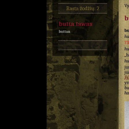
Vy
Rasta žodžių: 2
b
butta tawas
bu
buttan
hu
73
hu
„h
hu
ju
ju
Fs
yr
bu
ha