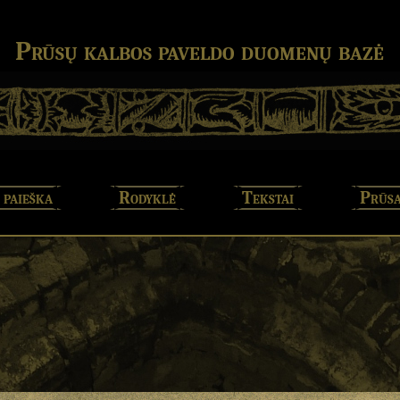
Prūsų kalbos paveldo duomenų bazė
 paieška
Rodyklė
Tekstai
Prūsa