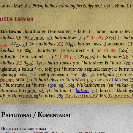
tautas Mažiulis,
Prūsų kalbos etimologijos žodynas
, 1-ojo leidimo 1 t.
utta tawas
tta tawas
„haußuater (Hausvater) – buto (= namo, namų) tėv
kinikas
VE
18
nom.
sg.
),
buttantāws
„t. p.“
III 59
[39
] (=
huki
5–6
3
27
[47
] (=
hukinikas
VE
30
),
buttas taws
„hausuater (Ha
9–10
29–30
14
kinikas
VE
33
), „haußvater (Hausvater) – t. p.“
III 83
[53
] 
5
1
9
außuater (Hausvater) – t. p.“
III 39
[29
] (=
hukinikas
VE
1
11–12
19–20
kinikas
VE
9
). Lytis
butta tawas
yra *
butatāvas
iš *
buta-
(
žr.
2–3
ngiamuoju balsiu *
-a-
; tokį pat *
butatāvas
atspindi matyt ir
butte 
ngiamąjį balsį *
-i-
vietoj senesnio *
-a-
,
plg.
lie.
rąstìgalis
greta s
Vasmer
504tt.); dėl
butti tāws
(= *
butitāvs
)
plg.
dar
crixti lāiskas
(
ž
a *
butastāvs
su *
butas-
(
gen.
sg.
),
plg.
Wilkaskaymen
(su *
vilkas-
ttantāws
turi
nom.
sg.
lytį
buttan-
(=
buttan
,
žr.
), kuri čia klaidin
uß-
=
Haus
nom.
sg.
!) įtakos.
Plg.
Endzelīns
SV
155,
Toporov
P
Papildymai / Komentarai
Bibliografijos papildymai