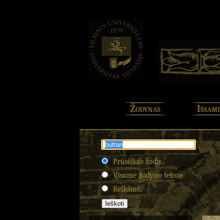
Žodynas
Išsami
Prūsiškas žodis
Visame žodyno tekste
Reikšmė