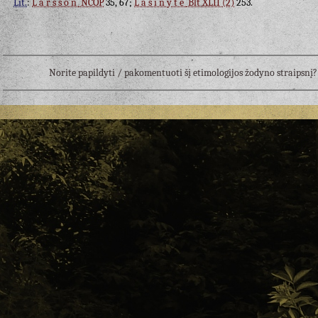
Lit.
:
Larsson
NCOP
35, 67;
Lašinytė
Blt XLII (2)
253.
Norite papildyti / pakomentuoti šį etimologijos žodyno straipsn