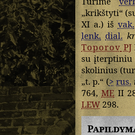
Turime
ver
„krikštyti“ (s
XI a.) iš
vak.
lenk.
dial.
kr
Toporov
PJ
su įterptini
skolinius (tu
„t. p.“ (
>
rus.
764,
ME
II 2
LEW
298.
Papildym