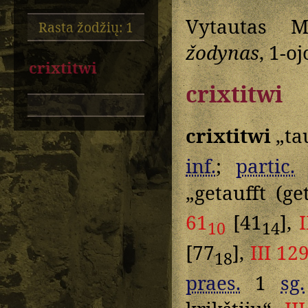
Vytautas M
Rasta žodžių: 1
žodynas
, 1-o
crixtitwi
crixtitwi
crixtitwi
„tau
inf.
;
partic.
„getaufft (ge
61
[41
],
10
14
[77
],
III 12
18
praes.
1
sg.