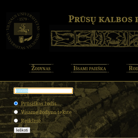
Prūsų kalbos
Žodynas
Išsami paieška
Rod
Prūsiškas žodis
Visame žodyno tekste
Reikšmė