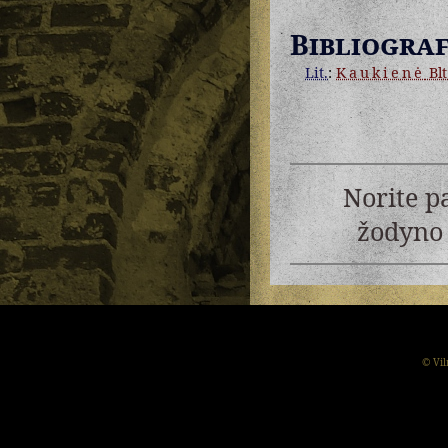
Bibliograf
Lit.
:
Kaukienė
Blt
Norite p
žodyno 
© Vil