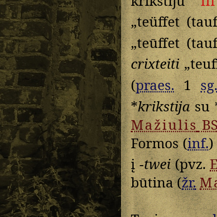
krikštiju“
II
„teüffet (tau
„teūffet (tauf
crixteiti
„teuff
(
praes.
1
sg
*
krikstija
su 
Mažiulis
B
Formos (
inf.
į
-twei
(pvz.
būtina (
žr.
Ma