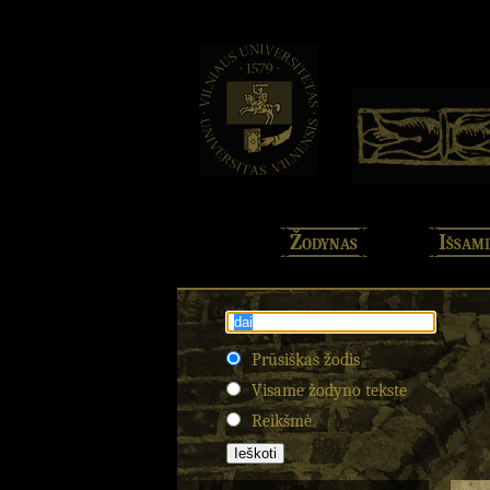
Žodynas
Išsami
Prūsiškas žodis
Visame žodyno tekste
Reikšmė