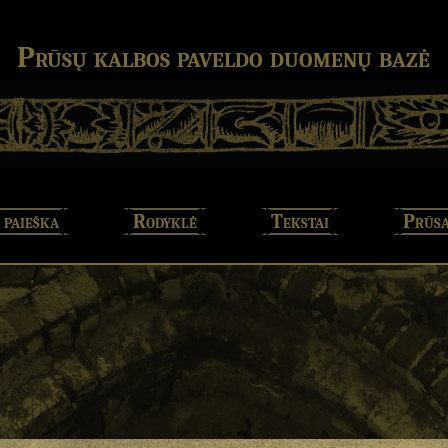
Prūsų kalbos paveldo duomenų bazė
 paieška
Rodyklė
Tekstai
Prūsa