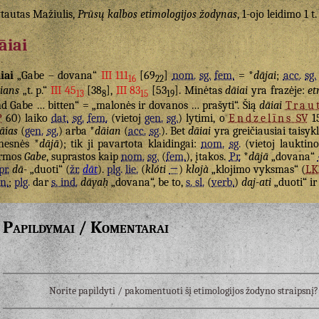
tautas Mažiulis,
Prūsų kalbos etimologijos žodynas
, 1-ojo leidimo 1 t.
āiai
iai
„Gabe – dovana“
III 111
[69
]
nom.
sg.
fem.
= *
dājai
;
acc.
sg.
16
22
ians
„t. p.“
III 45
[38
],
III 83
[53
]. Minėtas
dāiai
yra frazėje:
et
13
8
15
19
d Gabe … bitten“ = „malonės ir dovanos … prašyti“. Šią
dāiai
Trau
P
60) laiko
dat.
sg.
fem.
(vietoj
gen.
sg.
) lytimi, o
Endzelīns
SV
1
āias
(
gen.
sg.
) arba *
dāian
(
acc.
sg.
). Bet
dāiai
yra greičiausiai taisyk
nesnės *
dājā
); tik ji pavartota klaidingai:
nom.
sg.
(vietoj lauktin
ormos
Gabe
, suprastos kaip
nom.
sg.
(
fem.
), įtakos.
Pr.
*
dājā
„dovana“
pr.
dā-
„duoti“ (
žr.
dāt
).
plg.
lie.
(
klóti
→
)
klojà
„klojimo vyksmas“ (
LK
n.
;
plg.
dar
s. ind.
dāyaḥ
„dovana“, be to,
s. sl.
(
verb.
)
daj-ati
„duoti“ ir 
Papildymai / Komentarai
Norite papildyti / pakomentuoti šį etimologijos žodyno straipsn