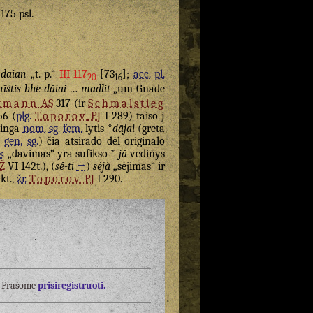
 175 psl.
dāian
„t. p.“
III 117
[73
];
acc.
pl.
20
16
nīstis bhe dāiai
…
madlit
„um Gnade
tmann
AS
317 (ir
Schmalstieg
56 (
plg.
Toporov
PJ
I 289) taiso į
linga
nom.
sg.
fem.
lytis *
dājai
(greta
o
gen.
sg.
) čia atsirado dėl originalo
<
„davimas“ yra sufikso *
-jā
vedinys
Ž
VI 142t.), (
sė́-ti
→
)
sėjà
„sėjimas“ ir
kt.,
žr.
Toporov
PJ
I 290.
į? Prašome
prisiregistruoti.