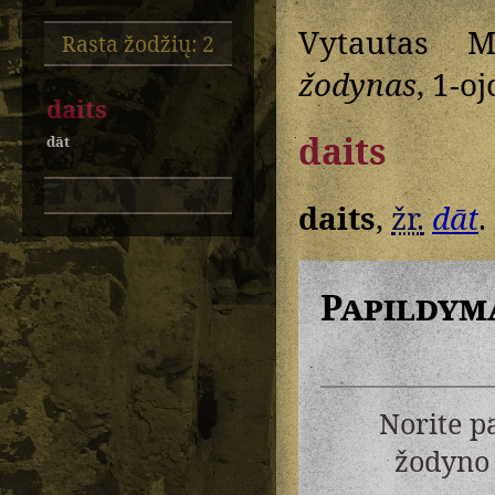
Vytautas M
Rasta žodžių: 2
žodynas
, 1-oj
daits
daits
dāt
daits
,
žr.
dāt
.
Papildym
Norite p
žodyno 