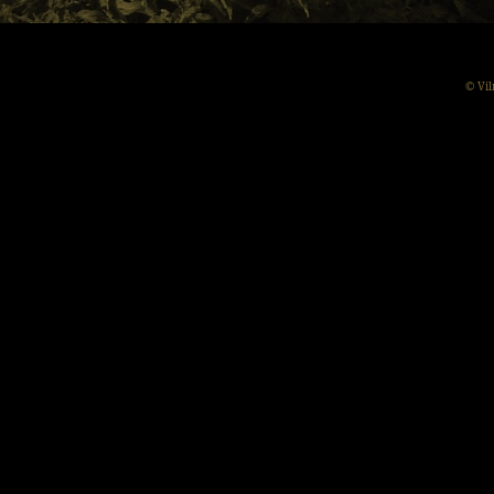
© Vil