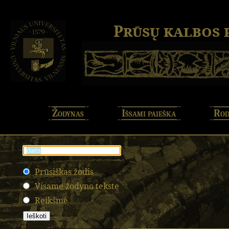
Prūsų kalbos
Žodynas
Išsami paieška
Rod
Prūsiškas žodis
Visame žodyno tekste
Reikšmė