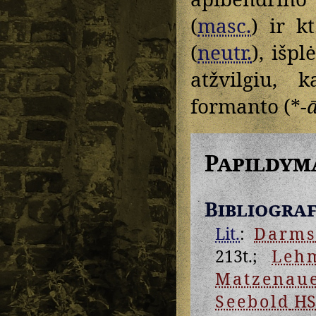
(
masc.
) ir k
(
neutr.
), išp
atžvilgiu, 
formanto (*
-
Papildym
Bibliograf
Lit.
:
Darm
213t.;
Leh
Matzenau
Seebold
HS 