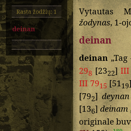
Vytautas M
Rasta žodžių: 1
žodynas
, 1-o
deinan
deinan
deinan
„Tag 
29
[23
]
II
8
22
III 79
[51
15
19
[79
]
deynan
2
[13
]
deinam
6
originale buv
189