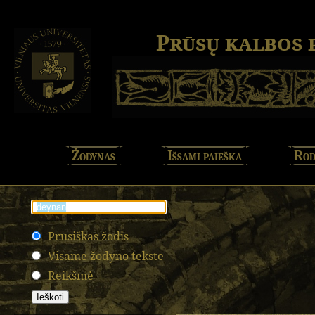
Prūsų kalbos
Žodynas
Išsami paieška
Rod
Prūsiškas žodis
Visame žodyno tekste
Reikšmė