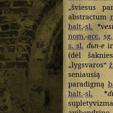
„šviesus p
abstractum
balt.
-
sl.
*
ves
nom.
-
acc.
sg.
s. sl.
dьn-e
ir
(dėl šaknie
„lygsvaros“
ž
seniausią 
paradigmą
b
balt.
-
sl.
*
d
supletyvizma
apibendrino