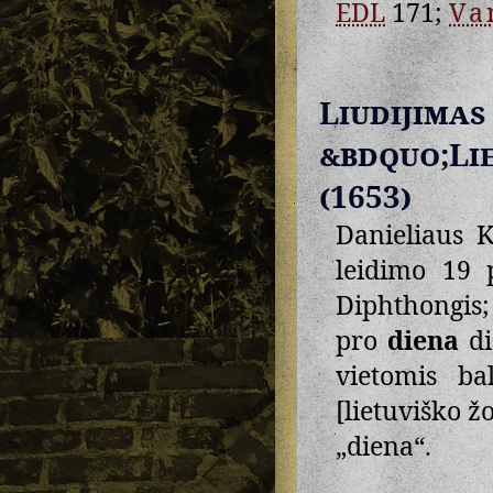
EDL
171;
Va
Liudij
&bdquo;Li
(1653)
Danieliaus 
leidimo 19 
Diphthongis
pro
diena
di
vietomis ba
[lietuviško ž
„diena“.