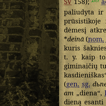
SV
158);
a
paliudyta i
prūsistikoj
dėmesį atkr
*
deinā
(
nom.
kuris šaknie
t. y. kaip t
giminaičių t
kasdieniškas
(
gen.
sg.
dьn
am
„diena“,
dieną esanti