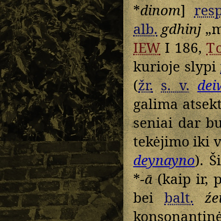
*
dinom
]
resp
alb.
gdhinj
„m
IEW
I 186,
T
kurioje slypi
(
žr.
s. v.
dei
galima atsek
seniai dar b
tekėjimo iki 
deynayno
). 
*
-ā
(kaip ir, 
bei
balt.
źe
konsonantinė