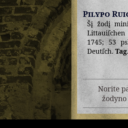
Pilypo Rui
Šį žodį min
Littauiſchen
1745; 53 ps
Deutſch.
Tag
Norite p
žodyno 