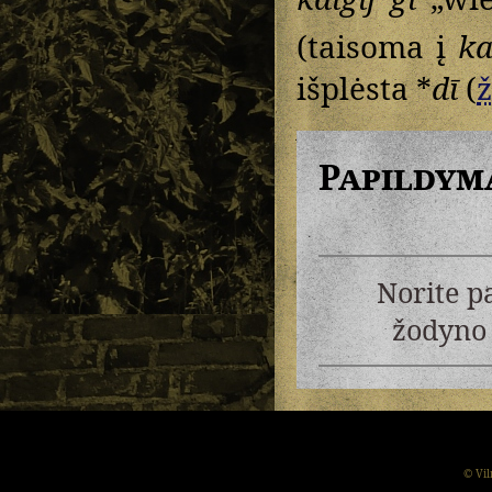
(taisoma į
ka
išplėsta *
dī
(
ž
Papildym
Norite p
žodyno 
© Vil