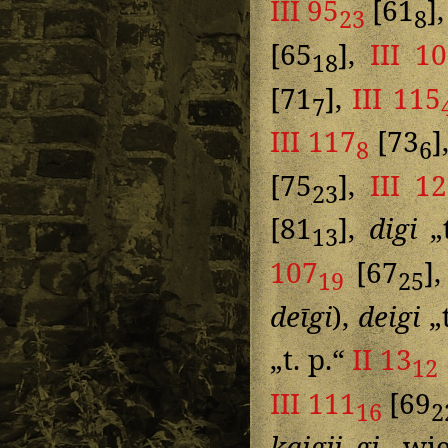
III 95
[61
]
23
8
[65
],
III 1
18
[71
],
III 115
7
III 117
[73
]
8
6
[75
],
III 1
23
[81
],
digi
„t
13
107
[67
]
19
25
deīgi
),
deigi
„t
„t. p.“
II 13
12
III 111
[69
16
2
kaigij gi
„wie