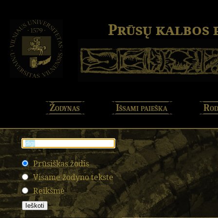
Prūsų kalbos
Žodynas
Išsami paieška
Rod
Prūsiškas žodis
Visame žodyno tekste
Reikšmė