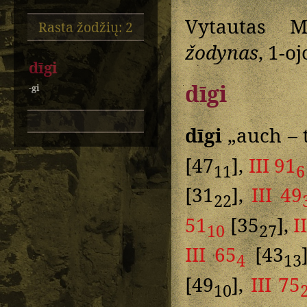
Vytautas M
Rasta žodžių: 2
žodynas
, 1-oj
dīgi
dīgi
-gi
dīgi
„auch – t
[47
],
III 91
11
6
[31
],
III 49
22
51
[35
],
I
10
27
III 65
[43
4
13
[49
],
III 75
10