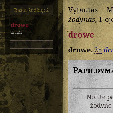
Vytautas M
Rasta žodžių: 2
žodynas
, 1-oj
drowe
drowe
druwīt
drowe
,
žr.
dr
Papildym
Norite p
žodyno 