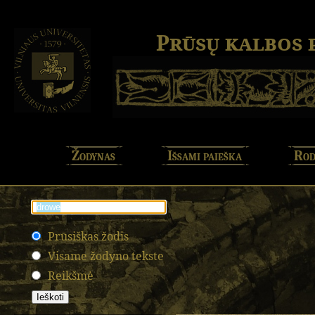
Prūsų kalbos
Žodynas
Išsami paieška
Rod
Prūsiškas žodis
Visame žodyno tekste
Reikšmė