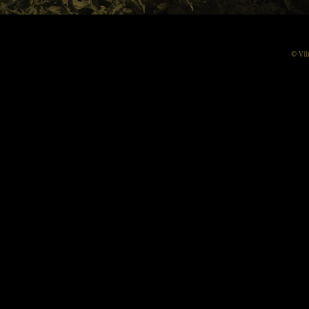
© Vil