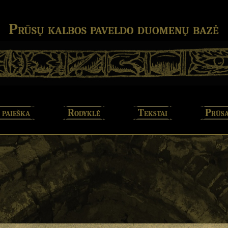
Prūsų kalbos paveldo duomenų bazė
 paieška
Rodyklė
Tekstai
Prūsa