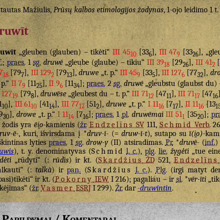
tautas Mažiulis,
Prūsų kalbos etimologijos žodynas
, 1-ojo leidimo 1 t
ruwīt
ruwīt
„gleuben (glauben) – tikėti“
III 45
[33
],
III 47
[33
], „gl
10
6
9
26
.
;
praes.
1
sg.
druwē
„gleube (glaube) – tikiu“
III 39
[29
],
III 41
[
18
26
2
7
[79
],
III 129
[79
],
druwe
„t. p.“
III 45
[33
],
III 127
[77
],
dr
18
7
2
13
9
5
6
32
. p.“
II 7
[11
],
II 9
[11
];
praes.
2
sg.
druwē
„gleubstu (glaubst du) 
9
25
6
34
I 127
[79
],
druwēse
„gleubest du – t. p.“
III 71
[47
],
III 71
[47
19
8
12
11
17
16
1
],
III 61
[41
],
III 77
[51
],
druwe
„t. p.“
I 11
[7
],
II 11
[13
10
10
14
17
2
16
17
16
1
9
],
drowe
„t. p.“
I 11
[7
];
praes.
1
pl.
druwēmai
III 51
[35
];
pr
30
14
16
1
20
žodis yra
ēi̯o
-kamienis (
žr.
Endzelīns
SV
111,
Schmid
Verb.
26
ruv-ē-
, kuri, išvirsdama į *
druv-ī-
(=
druw-ī-t
), sutapo su
ī(i̯o)
-kam
škintinas lyties
praes.
1
sg.
drow-y
(II) atsiradimas.
Pr.
*
druvē-
(
inf.
)
uwis
), t. y. denominatyvas (
Schmid
l. c.
),
plg.
lie.
žygė́ti
„tue ein
dė́ti
„rūdyti“ (:
rūdìs
) ir kt. (
Skardžius
ŽD
521,
Endzelīns
alkauti“ (:
talkà
) ir
pan.
(
Skardžius
l. c.
).
Plg.
(irgi matyt d
pasi)tikėti“ ir kt. (
Pokorny
IEW
I 216); pagaliau – ir
sl.
*
vēr-īti
„tik
ikėjimas“ (
žr.
Vasmer
ESRJ
I 299).
Žr.
dar
-druwīntin
.
Papildymai / Komentarai