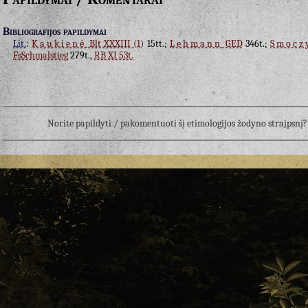
Bibliografijos papildymai
Lit.
:
Kaukienė
Blt XXXIII (1)
15tt.;
Lehmann
GED
346t.;
Smocz
FsSchmalstieg
279t.,
RB XI 53t.
Norite papildyti / pakomentuoti šį etimologijos žodyno straipsn