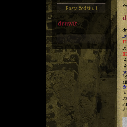
Vy
Rasta žodžių: 1
d
druwīt
d
inf
12
„t
II
[4
[4
pr.
*
d
ai
dr
rū
„t
„(
„t