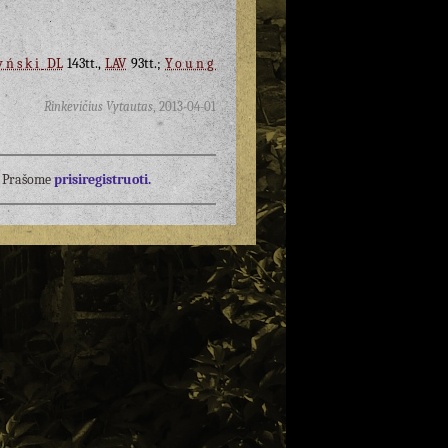
yński
DL
143tt.,
LAV
93tt.;
Young
Rinkevičius Vytautas
,
2013-04-01
į? Prašome
prisiregistruoti.