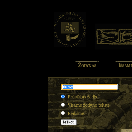
Žodynas
Išsami
Prūsiškas žodis
Visame žodyno tekste
Reikšmė