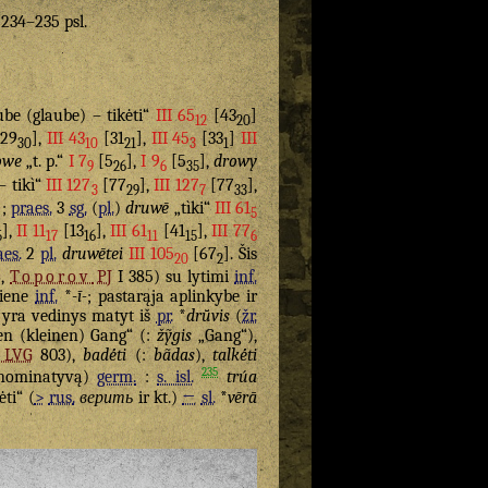
. 234–235 psl.
eube (glaube) – tikėti“
III 65
[43
]
12
20
29
],
III 43
[31
],
III 45
[33
]
III
30
10
21
3
1
owe
„t. p.“
I 7
[5
],
I 9
[5
],
drowy
9
26
6
35
– tikì“
III 127
[77
],
III 127
[77
],
3
29
7
33
];
praes.
3
sg.
(
pl.
)
druwē
„tìki“
III 61
5
],
II 11
[13
],
III 61
[41
],
III 77
5
17
16
11
15
6
aes.
2
pl.
druwētei
III 105
[67
]. Šis
20
2
,
Toporov
PJ
I 385) su lytimi
inf.
iene
inf.
*
-ī-
; pastarąja aplinkybe ir
 yra vedinys matyt iš
pr.
*
drū̆vis
(
žr.
en (kleinen) Gang“ (:
žỹgis
„Gang“),
LVG
803),
badė́ti
(:
bãdas
),
talkė́ti
235
enominatyvą)
germ.
:
s. isl.
trúa
ėti“ (
>
rus.
верить
ir kt.)
←
sl.
*
vērā