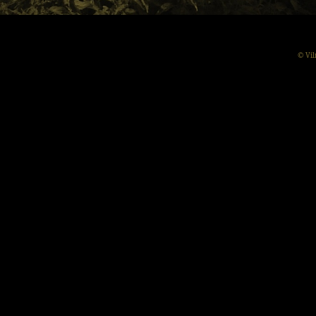
© Vil