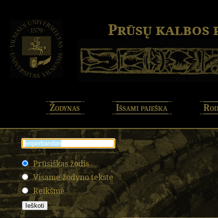
Prūsų kalbos
Žodynas
Išsami paieška
Rod
Prūsiškas žodis
Visame žodyno tekste
Reikšmė