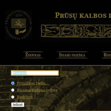
Prūsų kalbos
Žodynas
Išsami paieška
Rod
Prūsiškas žodis
Visame žodyno tekste
Reikšmė