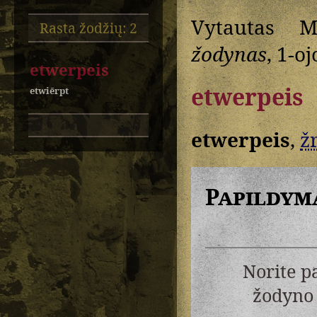
Vytautas M
Rasta žodžių: 2
žodynas
, 1-oj
etwerpeis
etwerpeis
etwiērpt
etwerpeis
,
žr
Papildym
Norite p
žodyno 