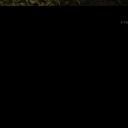
© Vil