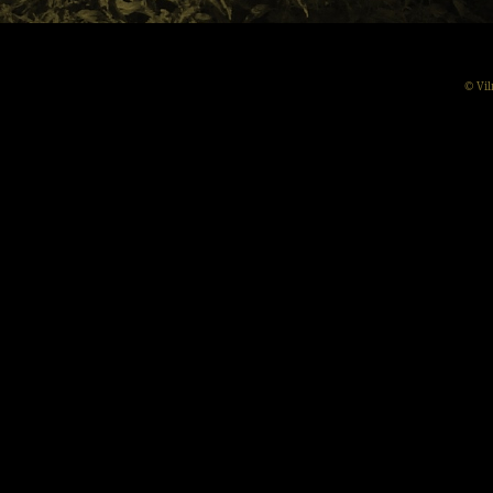
© Vil