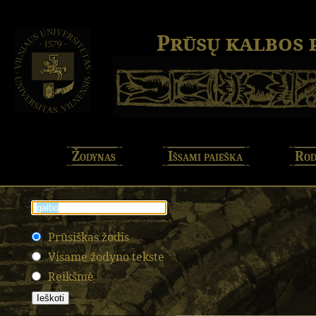
Prūsų kalbos
Žodynas
Išsami paieška
Rod
Prūsiškas žodis
Visame žodyno tekste
Reikšmė