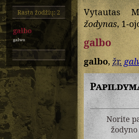
Vytautas M
Rasta žodžių: 2
žodynas
, 1-oj
galbo
galbo
galwo
galbo
,
žr.
gal
Papildym
Norite p
žodyno 