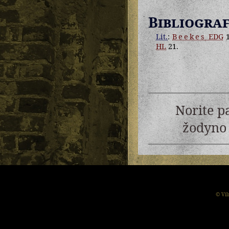
Bibliograf
Lit.
:
Beekes
EDG
1
HL
21.
Norite p
žodyno 
© Vil