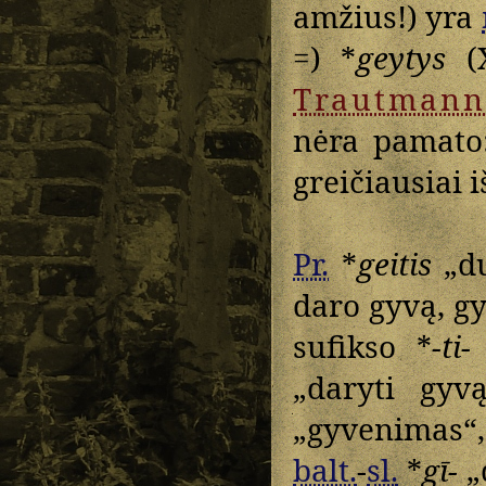
amžius!) yra
=) *
geytys
(X
Trautmann
nėra pamat
greičiausiai 
Pr.
*
geitis
„du
daro gyvą, gy
sufikso *
-ti-
„daryti gyv
„gyvenimas“
balt.
-
sl.
*
gī-
„