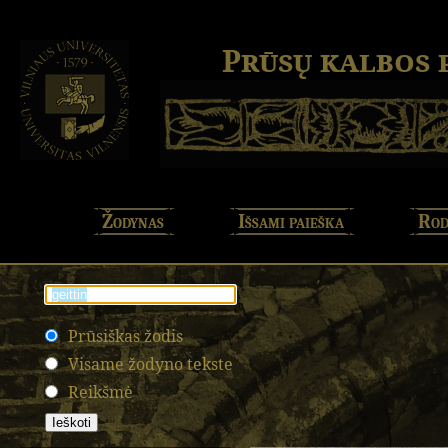
Prūsų kalbos
Žodynas
Išsami paieška
Rod
Prūsiškas žodis
Visame žodyno tekste
Reikšmė