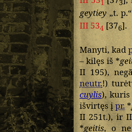
1
3
geytiey
„t. p.
III 53
[37
].
4
6
Manyti, kad
p
– kilęs iš *
gei
II 195), neg
neutr.
!) tur
cuylis
), kuri
išvirtęs į
pr.
*
II 251t.), ir
*
geitis
, o n