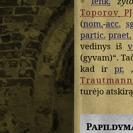
=
lenk.
żyt
Toporov
PJ
(
nom.
-
acc.
sg
partic.
praet.
vedinys iš
v
(gyvam)“. Ta
kad ir
pr.
„
Trautmann
turėjo atskir
Papildym