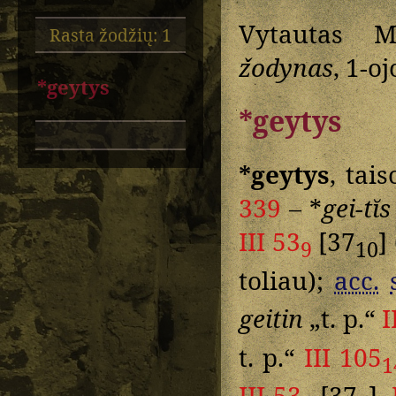
Vytautas M
Rasta žodžių: 1
žodynas
, 1-o
*geytys
*geytys
*geytys
, tai
339
– *
gei-tĭs
III 53
[37
]
9
10
toliau);
acc.
geitin
„t. p.“
I
t. p.“
III 105
1
III 53
[37
],