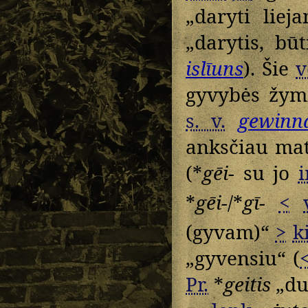
„daryti liej
„darytis, b
islīuns
). Šie
v
gyvybės žym
s. v.
gewinn
anksčiau mat
(*
gēi-
su jo
i
*
gēi-
/*
gī-
<
(gyvam)“
>
k
„gyvensiu“ (
Pr.
*
geitis
„du