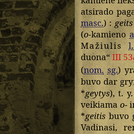
atsirado pag
masc.
) :
geits
(
o
-kamieno
a
Mažiulis
l
duona“
III 53
(
nom.
sg.
) y
buvo dar gr
*
geytys
), t.
veikiama
o-
i
*
geitis
buvo g
Vadinasi, r