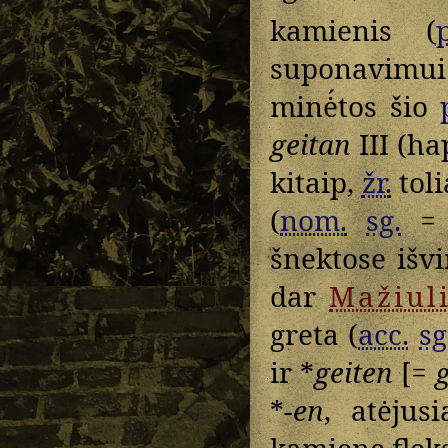
kamienis (
p
suponavimui
minė́tos šio
geitan
III (h
kitaip,
žr.
toli
(
nom.
sg.
= 
šnektose išvi
dar
Mažiul
greta (
acc.
sg
ir *
geiten
[=
*
-en
, atėjus
kamiene fleksi