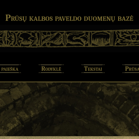
Prūsų kalbos paveldo duomenų bazė
 paieška
Rodyklė
Tekstai
Prūsa