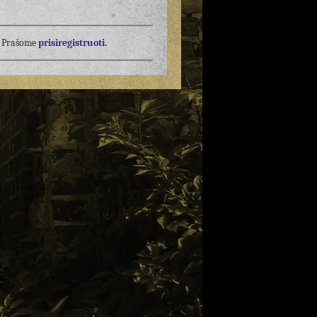
į? Prašome
prisiregistruoti.