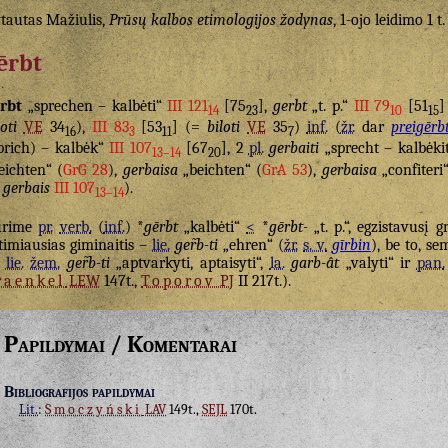
tautas Mažiulis,
Prūsų kalbos etimologijos žodynas
, 1-ojo leidimo 1 t.
ērbt
rbt
„sprechen – kalbėti“
III 121
[75
],
gerbt
„t. p.“
III 79
[51
]
14
23
10
15
loti
VE
34
),
III 83
[53
] (=
biloti
VE
35
)
inf.
(
žr.
dar
preigērb
16
3
11
7
prich) – kalbėk“
III 107
[67
], 2
pl.
gerbaiti
„sprecht – kalbėki
13–14
20
eichten“ (
GrG 28
),
gerbaisa
„beichten“ (
GrA 53
),
gerbaisa
„confiteri“
=
gerbais
III 107
).
13–14
urime
pr.
verb.
(
inf.
) *
gērbt
„kalbėti“
<
*
gērbt-
„t. p.“, egzistavusį 
timiausias giminaitis –
lie.
ger̃b-ti
„ehren“ (
žr.
s. v.
gīrbin
), be to, s
u
lie.
žem.
ger̃b-ti
„aptvarkyti, aptaisyti“,
la.
garb-ât
„valyti“ ir
pan.
raenkel
LEW
147t.,
Toporov
PJ
II 217t.).
Papildymai / Komentarai
Bibliografijos papildymai
Lit.
:
Smoczyński
LAV
149t.,
SEJL
170t.