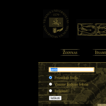
Žodynas
Išsami
Prūsiškas žodis
Visame žodyno tekste
Reikšmė