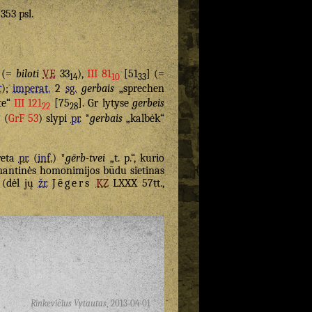
 353 psl.
 (=
biloti
VE
33
),
III 81
[51
] (=
14
10
33
t
);
imperat.
2
sg.
gerbais
„sprechen
te“
III 121
[75
]. Gr lytyse
gerbeis
22
28
 (
GrF 53
) slypi
pr.
*
gerbais
„kalbėk“
greta
pr.
(
inf.
) *
gērb-tvei
„t. p.“, kurio
emantinės homonimijos būdu sietinas
(dėl jų
žr.
Jēgers
KZ
LXXX 57tt.,
Rinkevičius Vytautas
,
2013-04-01