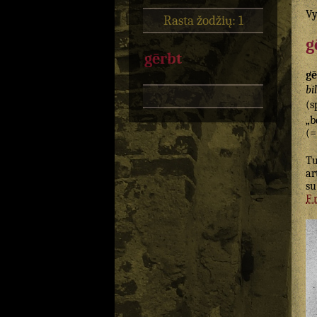
Vy
Rasta žodžių: 1
g
gērbt
gē
bi
(s
„b
(
T
ar
s
F