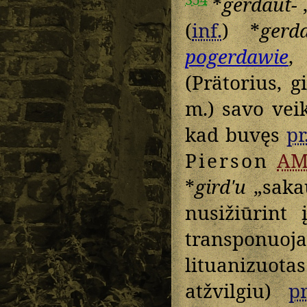
*
gerdaut-
„
(
inf.
) *
gerd
pogerdawie
(Prätorius, 
m.) savo veik
kad buvęs
pr
Pierson
A
*
girdʹu
„saka
nusižiūrint
transponuo
lituanizuot
atžvilgiu)
pr