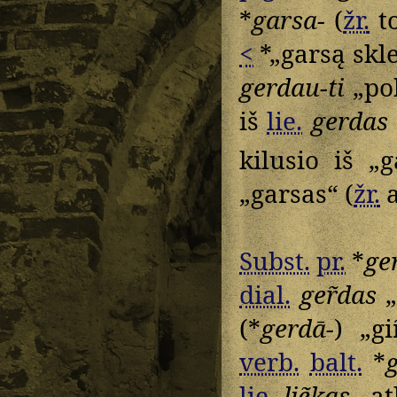
*
garsa-
(
žr.
to
<
*„garsą skle
gerdau-ti
„pok
iš
lie.
gerdas
kilusio iš „
„garsas“ (
žr.
a
Subst.
pr.
*
ge
dial.
ger̃das
„
(*
gerdā-
) „gi
verb.
balt.
*
lie.
liẽkas
„at