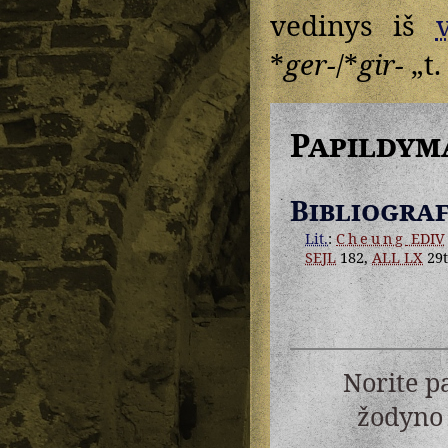
vedinys iš
*
ger-
/*
gir-
„t. 
Papildym
Bibliograf
Lit.
:
Cheung
EDIV
SEJL
182,
ALL LX
29t
Norite p
žodyno 