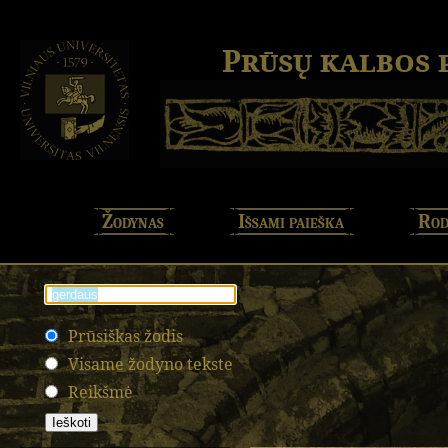
Prūsų kalbos
Žodynas
Išsami paieška
Rod
Prūsiškas žodis
Visame žodyno tekste
Reikšmė