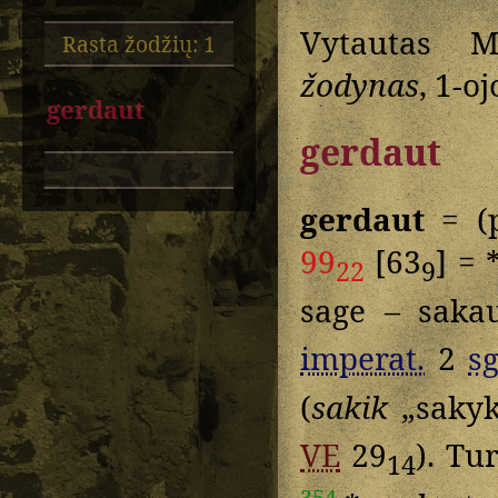
Vytautas M
Rasta žodžių: 1
žodynas
, 1-o
gerdaut
gerdaut
gerdaut
= (
99
[63
] = 
22
9
sage – sak
imperat.
2
sg
(
sakik
„saky
VE
29
). T
14
354