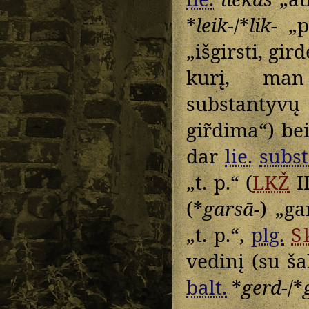
*
leik-
/*
lik-
„pa
„išgirsti, gir
kurį, man
substantyv
gir̃dima“) be
dar
lie.
subst
„t. p.“ (
LKŽ
I
(*
garsā-
) „ga
„t. p.“,
plg.
S
vedinį (su š
balt.
*
gerd-
/*