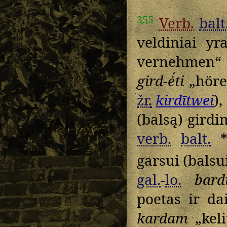
355
Verb.
balt
veldiniai y
vernehmen“
gird-ė́ti
„höre
žr.
kirdītwei
),
(balsą) girdi
verb.
balt.
garsui (balsu
gal.
-
lo.
bard
poetas ir da
kardam
„keli