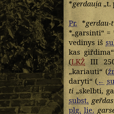
*
gerdaui̯a
„t. 
Pr.
*
gerdau-t
*„garsinti“ = 
vedinys iš
su
kas gir̃dim
(
LKŽ
III 25
„kariauti“ (
žr
daryti“ (
←
su
ti
„skelbti, ga
subst.
ger̃das
plg.
lie.
garsé