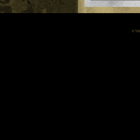
© Vil