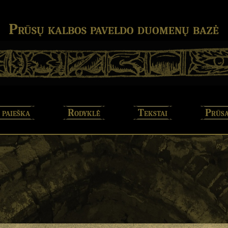
Prūsų kalbos paveldo duomenų bazė
 paieška
Rodyklė
Tekstai
Prūsa