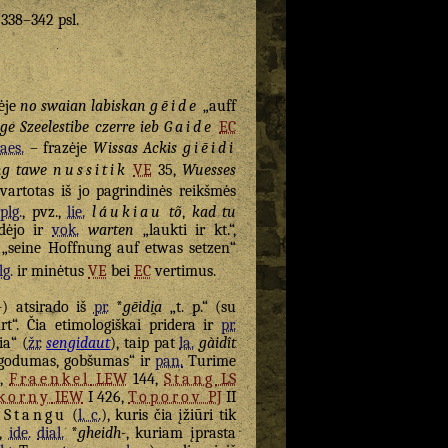
. 338–342 psl.
ėje
no swaian labiskan
gēide
„auff
ge Szeelestibe czerre ieb
Gaide
EC
aes.
– frazėje
Wissas Ackis
giēidi
ng tawe
nussitik
VE
35,
Wuesses
vartotas iš jo pagrindinės reikšmės
(
plg.
, pvz.,
lie.
láukiau
tõ
,
kad tu
idėjo ir
vok.
warten
„laukti ir kt.“,
 „seine Hoffnung auf etwas setzen“
lg.
ir minėtus
VE
bei
EC
vertimus.
-) atsirado iš
pr.
*
gēidi̯a
„t. p.“ (su
rt“. Čia etimologiškai pridera ir
pr.
ia“ (
žr.
sengidaut
), taip pat
la.
gàidît
godumas, gobšumas“ ir
pan.
Turime
9,
Fraenkel
LEW
144,
Stang
LS
korny
IEW
I 426,
Toporov
PJ
II
u
Stangu
(
l. c.
), kuris čia įžiūri tik
o,
ide.
dial.
*
gheidh-
, kuriam įprasta