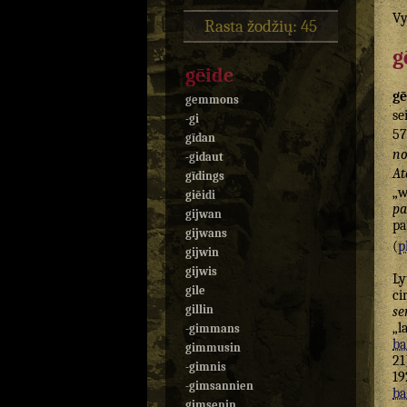
Vy
Rasta žodžių: 45
g
gēide
gē
gemmons
se
-gi
57
gīdan
no
-gidaut
At
gīdings
„
giēidi
pa
gijwan
pa
gijwans
(
p
gijwin
gijwis
L
gile
ci
gillin
se
„l
-gimmans
ba
gimmusin
21
-gimnis
19
-gimsannien
ba
gimsenin