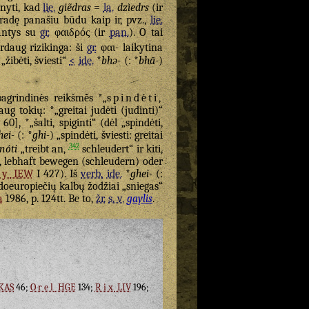
anyti, kad
lie.
giẽdras
=
la.
dzìedrs
(ir
iradę panašiu būdu kaip ir, pvz.,
lie.
jantys su
gr.
φαιδρός
(ir
pan.
). O tai
daug rizikinga: ši
gr.
φαι- laikytina
 „žibėti, šviesti“
<
ide.
*
bhə-
(: *
bhā-
)
pagrindinės reikšmė̃s *„
spindėti,
ug tokių: *„greitai judėti (judinti)“
60], *„šalti, spiginti“ (dėl „spindėti,
hei-
(: *
ghi-
) „spindėti, šviesti: greitai
342
-nóti
„treibt an,
schleudert“ ir kiti,
, lebhaft bewegen (schleudern) oder
ny
IEW
I 427). Iš
verb.
ide.
*
ghei-
(:
indoeuropiečių kalbų žodžiai „sniegas“
a
1986, p. 124tt. Be to,
žr.
s. v.
gaylis
.
KAS
46;
Orel
HGE
134;
Rix
LIV
196;