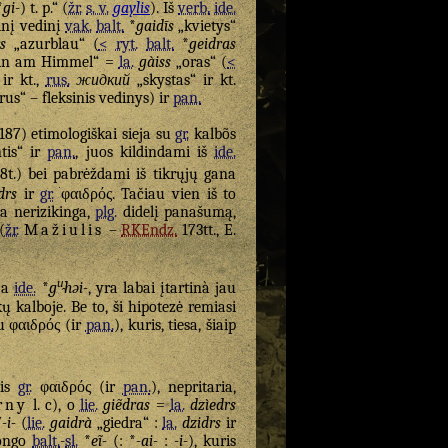
*
gi-
) t. p.“ (
žr.
s. v.
gaylis
). Iš
verb.
ide.
sinį vedinį
vak.
balt.
*
gaidīs
„kvietys“
s
„azurblau“ (
<
ryt.
balt.
*
geidras
ein am Himmel“ =
la.
gàiss
„oras“ (
<
ir kt.,
rus.
жидкий
„skystas“ ir kt.
rus“ – fleksinis vedinys) ir
pan.
187) etimologiškai sieja su
gr.
kalbõs
ntis“ ir
pan.
, juos kildindami iš
ide.
8t.) bei pabrėždami iš tikrųjų gana
drs
ir
gr.
φαιδρός. Tačiau vien iš to
ra nerizikinga,
plg.
didelį panašumą,
(
žr.
Mažiulis
–
RKEndz.
173tt., E.
u̯
ja
ide.
*
g
həi-
, yra labai įtartinà jau
kalboje. Be to, ši hipotezė remiasi
iu
φαιδρός
(ir
pan.
), kuris, tiesa, šiaip
tis
gr.
φαιδρός
(ir
pan.
), nepritaria,
rny
l. c), o
lie.
giẽdras
=
la.
dzìedrs
/
-i-
(
lie.
gaidrà
„giedra“ :
la.
dzidrs
ir
tongo
balt.
-
sl.
*
eĩ-
(: *
-ai-
:
-i-
), kuris