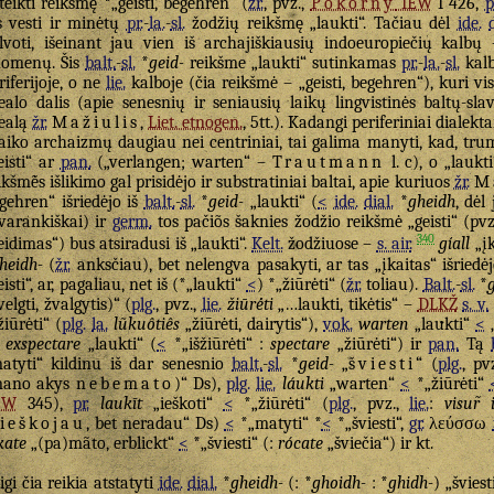
teikti reikšmę *„geisti, begehren“ (
žr.
, pvz.,
Pokorny
IEW
I 426,
p
s vesti ir minėtų
pr.
-
la.
-
sl.
žodžių reikšmę „laukti“. Tačiau dėl
ide.
lvoti, išeinant jau vien iš archajiškiausių indoeuropiečių kalbų 
omenų. Šis
balt.
-
sl.
*
geid-
reikšme „laukti“ sutinkamas
pr.
-
la.
-
sl.
kalbo
riferijoje, o ne
lie.
kalboje (čia reikšmė – „geisti, begehren“), kuri vi
ealo dalis (apie senesnių ir seniausių laikų lingvistinės baltų-slav
ealą
žr.
Mažiulis
,
Liet. etnogen.
, 5tt.). Kadangi periferiniai dialekta
laiko archaizmų daugiau nei centriniai, tai galima manyti, kad, tr
eisti“ ar
pan.
(„verlangen; warten“ –
Trautmann
l. c), o „laukt
ikšmė̃s išlikimo gal prisidėjo ir substratiniai baltai, apie kuriuos
žr.
M
gehren“ išriedėjo iš
balt.
-
sl.
*
geid-
„laukti“ (
<
ide.
dial.
*
gheidh
, dėl
varankiškai) ir
germ.
tos pačiõs šaknies žodžio reikšmė „geisti“ (pv
340
eidimas“) bus atsiradusi iš „laukti“.
Kelt.
žodžiuose –
s. air.
gíall
„įk
heidh-
(
žr.
anksčiau), bet nelengva pasakyti, ar tas „įkaitas“ išriedėjo
eisti“, ar, pagaliau, net iš (*„laukti“
<
) *„žiūrėti“ (
žr.
toliau).
Balt.
-
sl.
*
velgti, žvalgytis)“ (
plg.
, pvz.,
lie.
žiūrė́ti
„…laukti, tikėtis“ –
DLKŽ
s. v.
žiūrėti“ (
plg.
la.
lũkuôtiês
„žiūrėti, dairytis“),
vok.
warten
„laukti“
<
„
exspectare
„laukti“ (
<
*„išžiūrėti“ :
spectare
„žiūrėti“) ir
pan.
Tą
atyti“ kildinu iš dar senesnio
balt.
-
sl.
*
geid-
„
šviesti
“ (
plg.
, pv
mano akys
nebemato
)“ Ds),
plg.
lie.
láukti
„warten“
<
*„žiūrėti“
EW
345),
pr.
laukīt
„ieškoti“
<
*„žiūrėti“ (
plg.
, pvz.,
lie.
:
visur̃
šieškojau
, bet neradau“ Ds)
<
*„matyti“ *
<
*„šviesti“,
gr.
λεύσσω
kate
„(pa)mãto, erblickt“
<
*„šviesti“ (:
rócate
„šviečia“) ir kt.
igi čia reikia atstatyti
ide.
dial.
*
gheidh-
(: *
ghoidh-
: *
ghidh-
) „švies