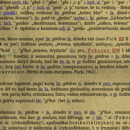
plėstas
verb.
ide.
*
ghei-
(: *
ghoi
: *
ghi-
) „t. p.“
>
balt.
-
sl.
*
gei-
(: *
gai-
: 
al.
*
gheidh-
„t. p.“
>
balt.
-
sl.
*
geid-
„t. p.“ turime, be to, vedinių – flek
.
gaydis
), sufiksų vedinius
lie.
giẽdras
„heiter, klar“ =
la.
dzìed-r
kaidrus, šviesus“),
lie.
gaid-rà
„giedra“ (
subst.
),
lie.
gaĩsas
„Lichtsch
t.
balt.
*
gaidsa-
„skaidrumas, šviesumas“),
dzidrs
„aiškus, šviesus“ 
ufikso *
-k-
išplėstas
u
-kamienis
adj.
sl.
*
geidu-
„prasišviečiantis, skaid
esa, šiuos nomina, ypač
lie.
giẽdras
la.
dzìedrs
visi (nuo
Fick
BB
II 
ik su jos!) žodžiais
φαιδρός
„šviesus, spindintis“, φαίδιμος; „spindi
u̯
u̯
həid-
←
*
g
həi-
„šviesus, švytintis“ (
žr.
, pvz.,
Pokorny
IEW
I 48
341
delį
fonetinį ir semantinį panašumą tarp
lie.
giẽdras
=
la.
dzìe
našumo daryti išvadą, kad šie
lie.
-
la.
ir
gr.
žodžiai giminiuotųsi, nė
z., tarp
het.
kutru-
ir
lie.
gudrùs
, nesuponuojantį jų bendros kilmė̃s 
enveniste
. Hittite et indo-européen. Paris, 1962).
adicinė hipotezė, pagal kurią
lie.
giẽdras
la.
dzìedrs
ir
pan.
suponuo
en dėl to, kad šiems
lie.
-
la.
žodžiams giminaičių surandama tik graikų 
 tiek pačių baltų atitinkamų faktų vidine rekonstrukcija, o
gr.
žodž
u̯
u galėtų suponuoti
ide.
*
g
həi-
(bet
žr.
toliau).
u̯
ldinimui
lie.
giẽdras
=
la.
dzìedrs
ir
pan.
iš
ide.
*
g
həi-
, remian
arbiausia, štai kas:
gr.
φαιδρός
turi diftongą -αι-
<
ide.
*
-əi-
(
Poko
ri
-ie-
(cirkumfleksinį!), apofoniškai
besikaitaliojantį
su
-ai-
.,
žr.
anksčiau) ir kildintiną iš (cirkumfleksinio, t. y. trumpojo) dif