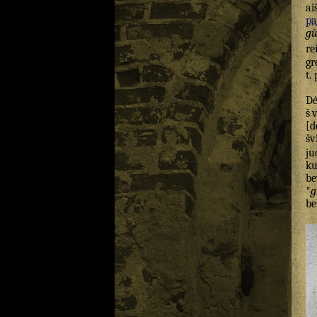
ai
pa
gù
re
gr
t.
D
š
[d
šv
ju
ku
be
*
g
be