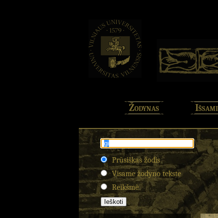
Žodynas
Išsami
Prūsiškas žodis
Visame žodyno tekste
Reikšmė