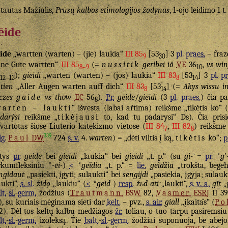
tautas Mažiulis,
Prūsų kalbos etimologijos žodynas
, 1-ojo leidimo 1 t
ēide
ide
„wartten (warten) – (jie) laukia“
III 85
[53
] 3
pl.
praes.
– fraz
9
30
ine Guͤte wartten“
III 85
(=
nussitik
geribei iô
VE
36
,
vs win
8–9
10
);
giēidi
„warten (warten) – (jos) laukia“
III 83
[53
] 3
pl.
pr
12–13
8
14
tien
„Aller Augen warten auff dich“
III 83
[53
] (=
Akys wissu i
8
14
czes
gaide
vs thoͤw
EC
56
).
Pr.
gēide
/
giēidi
(3
pl.
praes.
) čia pa
8
warten – laukti
“ išvesta (labai ar̃tima) reikšme „tikėtis ko“ 
darýsi
reikšme „
tikėjausi
to, kad tu padarysi“ Ds). Čia pris
vartotas šiose Liuterio katekizmo vietose (
III 84
,
III 82
) reikšme
7
8
339
lg.
Paul
DW
724
s. v.
4.
warten
) = „dėti viltis į ką,
tikėtis
ko“;
p
ytys
pr.
gēide
bei
giēidi
„laukia“ bei
giēidi
„t. p.“ (su
gi-
=
pr.
*
g
ʹ
rkumfleksiniu *
-ēi-
)
<
*
geĩdia
„t. p.“ =
lie.
geĩdžia
„trokšta, begeh
ngidaut
„pasiekti, įgyti; sulaukti“ bei
sengijdi
„pasiekia, įgyja; sulauk
aukti“,
s. sl.
židǫ
„laukiu“ (
<
*
geid-
)
resp.
žьd-ati
„laukti“,
s. v. a.
gīt
„
lt.
-
sl.
-
germ.
žodžius (
Trautmann
BSW
82,
Vasmer
ESRJ
II 3
), su kuriais mėginama sieti dar
kelt.
– pvz.,
s. air.
gíall
„įkaitas“ (
Po
2). Dėl tos keltų kalbų medžiagos
žr.
toliau, o tuo tarpu pasiremsi
lt.
-
sl.
-
germ.
izoleksą. Tie
balt.
-
sl.
-
germ.
žodžiai suponuoja, be abej