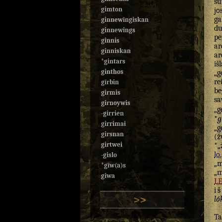
su
gimton
jo
ga
ginnewīngiskan
du
ginnewings
pe
ginnis
ar
ginniskan
ar
*gintars
iš
ginthos
„g
re
gīrbin
be
girmis
sa
girnoywis
„g
-girrien
*
g
girrimai
„g
girsnan
(ž
girtwei
*„
lo.
-gislo
„m
*gīw(a)s
„
giwa
L
i
>>
ló
Ta