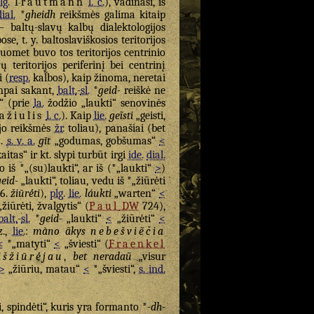
lg.
Trautmann
l. c.
), vadinasi, iš
dial.
*
gheidh
reikšmės galima kitaip
– baltų-slavų kalbų dialektologijos
se, t. y. baltoslaviškosios teritorijos
suomet buvo tos teritorijos centrinio
ų teritorijos periferinį bei centrinį
i (
resp.
kal̃bos), kaip žinoma, neretai
umpai sakant,
balt.
-
sl.
*
geid-
reiškė ne
i“ (prie
la.
žodžio „laukti“ senovinės
ažiulis
l. c.
). Kaip
lie.
geĩsti
„geisti,
 jo reikšmės
žr.
toliau), panašiai (bet
z.
s. v. a.
gīt
„godumas, gobšumas“
<
aitas“ ir kt. slypi turbūt irgi
ide.
dial.
 iš *„(su)laukti“, ar iš (*„laukti“
>
)
geid-
„laukti“, toliau, vedu iš *„žiūrėti
6.
žiūrė́ti
),
plg.
lie.
láukti
„warten“
<
žiūrėti, žvalgytis“ (
Paul
DW
724),
balt.
-
sl.
*
geid-
„laukti“
<
„žiūrėti“
<
z.,
lie.
:
màno ãkys
nebešviẽčia
<
*„matyti“
<
„šviesti“ (
Fraenkel
išžiūrė́jau
,
bet neradaũ
„visur
>
„žiūriu, matau“
<
*„šviesti“,
s. ind.
ti, spindėti“, kuris yra formanto *
-dh-