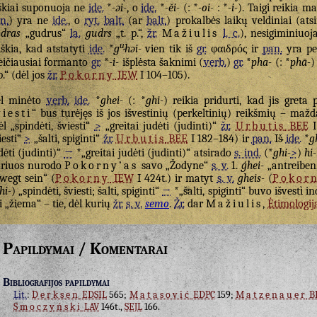
škiai suponuoja ne
ide.
*
-əi-
, o
ide.
*
-ĕi-
(: *
-oi-
: *
-i-
). Taigi reikia m
n.
) yra ne
ide.
, o
ryt.
balt.
(ar
balt.
) prokalbės laikų veldiniai (ats
dras
„gudrus“
la.
gudrs
„t. p.“,
žr.
Mažiulis
l. c.
), nesigiminiuo
u̯
iškia, kad atstatyti
ide.
*
g
həi-
vien tik iš
gr.
φαιδρός
ir
pan.
yra per
eičiausiai formanto
gr.
*
-i-
išplėsta šaknimi (
verb.
)
gr.
*
pha-
(: *
phā-
)
 p.“ (dėl jos
žr.
Pokorny
IEW
I 104–105).
ėl minėto
verb.
ide.
*
ghei-
(: *
ghi-
) reikia pridurti, kad jis greta 
viesti
“ bus turėjęs iš jos išvestinių (perkeltinių) reikšmių – mažda
ėl „spindėti, šviesti“
>
„greitai judėti (judinti)“
žr.
Urbutis
BEE
I 
iesti“
>
„šalti, spiginti“
žr.
Urbutis
BEE
I 182–184) ir
pan.
Iš
ide.
*
g
dėti (judinti)“
→
*„greitai judėti (judinti)“ atsirado
s. ind.
(*
ghi-
>
)
hi
riuos nurodo
Pokorny’as
savo „Žodyne“
s. v.
1.
ǵhei-
„antreiben
wegt sein“ (
Pokorny
IEW
I 424t.) ir matyt
s. v.
gheis-
(
Pokor
hi-
) „spindėti, šviesti; šalti, spiginti“
→
*„šalti, spiginti“ buvo išvestì 
i „žiema“ – tie, dėl kurių
žr.
s. v.
semo
.
Žr.
dar
Mažiulis
,
Ėtimologij
Papildymai / Komentarai
Bibliografijos papildymai
Lit.
:
Derksen
EDSIL
565;
Matasović
EDPC
159;
Matzenauer
B
Smoczyński
LAV
146t.,
SEJL
166.