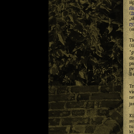
iš
di
(
žr
„s
ry
(s
Ti
(t
*
g
di
pa
pv
B
Tr
vi
ne
ja
Ki
sv
tu
kt