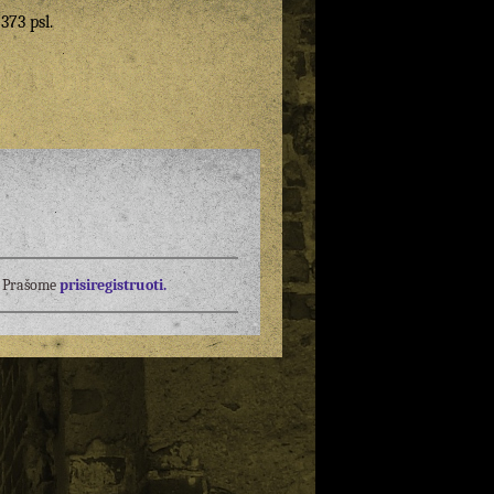
 373 psl.
į? Prašome
prisiregistruoti.