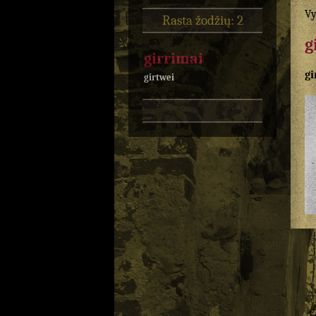
Vy
Rasta žodžių: 2
g
girrimai
gi
girtwei