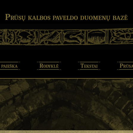
Prūsų kalbos paveldo duomenų bazė
 paieška
Rodyklė
Tekstai
Prūsa