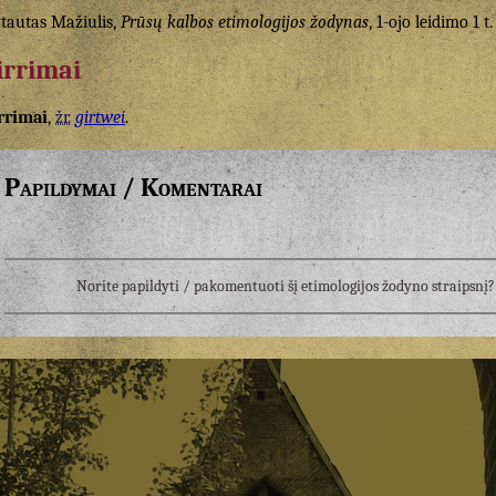
tautas Mažiulis,
Prūsų kalbos etimologijos žodynas
, 1-ojo leidimo 1 t.
irrimai
rrimai
,
žr.
girtwei
.
Papildymai / Komentarai
Norite papildyti / pakomentuoti šį etimologijos žodyno straipsn