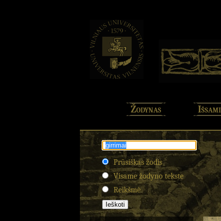
Žodynas
Išsami
Prūsiškas žodis
Visame žodyno tekste
Reikšmė