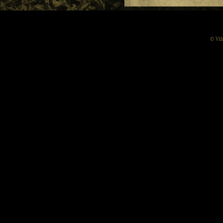
© Vil