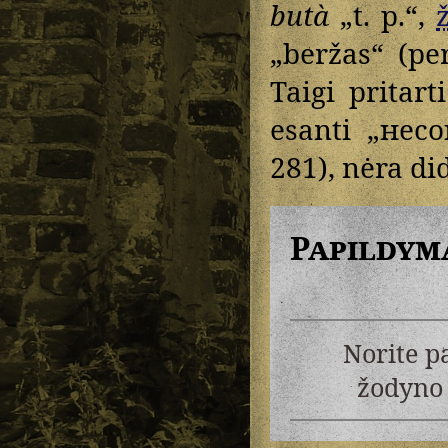
butà
„t. p.“,
ž
„beržas“ (pe
Taigi pritar
esanti „нес
281), nėra did
Papildym
Norite p
žodyno 