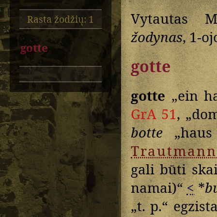
Vytautas M
Rasta žodžių: 1
žodynas
, 1-oj
gotte
gotte
gotte
„ein ha
GrA 51
, „dom
botte
„haus 
Trautmann
gali būti sk
namai)“
<
*
b
„t. p.“ egzis