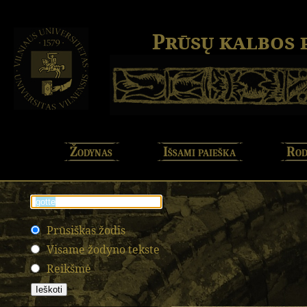
Prūsų kalbos
Žodynas
Išsami paieška
Rod
Prūsiškas žodis
Visame žodyno tekste
Reikšmė