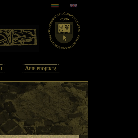
i
Apie projektą