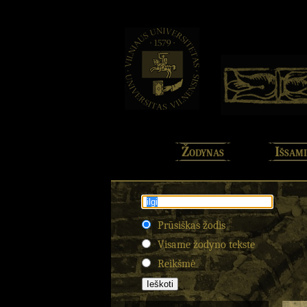
Žodynas
Išsami
Prūsiškas žodis
Visame žodyno tekste
Reikšmė