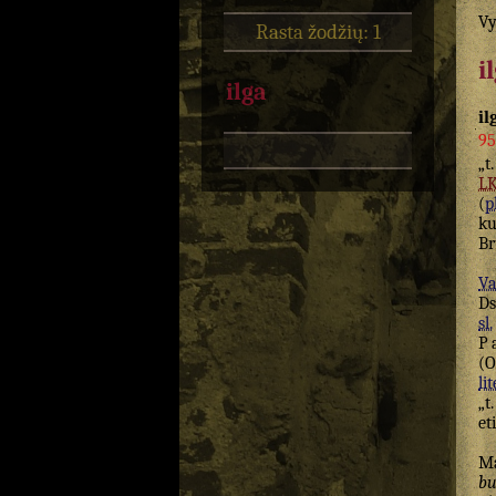
Vy
Rasta žodžių: 1
i
ilga
il
95
„t.
L
(
p
ku
Br
Va
Ds
sl.
P
(
O
lit
„t
et
Ma
bu