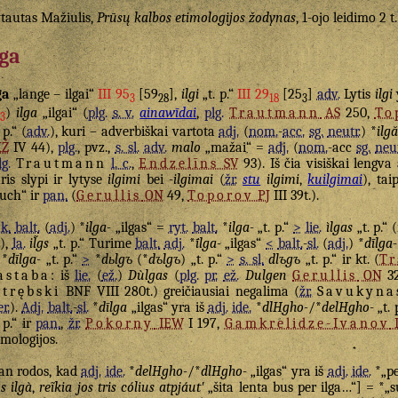
tautas Mažiulis,
Prūsų kalbos etimologijos žodynas
, 1-ojo leidimo 2 t
lga
ga
„lange – ilgai“
III 95
[59
],
ilgi
„t. p.“
III 29
[25
]
adv.
Lytis
ilgi
3
28
18
3
)
ilga
„ilgai“ (
plg.
s. v.
ainawīdai
,
plg.
Trautmann
AS
250,
To
3
 p.“ (
adv.
), kuri – adverbiškai vartota
adj.
(
nom.
-
acc.
sg.
neutr.
) *
ilgă
KŽ
IV 44),
plg.
, pvz.,
s. sl.
adv.
malo
„mažai“ =
adj.
(
nom.
-acc
sg.
neut
lg.
Trautmann
l. c.
,
Endzelīns
SV
93). Iš čia visiškai lengva
ris slypi ir lytyse
ilgimi
bei
-ilgimai
(
žr.
stu
ilgimi
,
kuilgimai
), ta
uch“ ir
pan.
(
Gerullis
ON
49,
Toporov
PJ
III 39t.).
k.
balt.
(
adj.
) *
ilga-
„ilgas“ =
ryt.
balt.
*
ilga-
„t. p.“
>
lie.
ìlgas
„t. p.“ 
),
la.
il̃gs
„t. p.“ Turime
balt.
adj.
*
ī́lga-
„ilgas“
<
balt.
-
sl.
(
adj.
) *
dīlga-
*
dīlga-
„t. p.“
>
*
dьlgъ
(*
dъlgъ
) „t. p.“
>
s. sl.
dlъgъ
„t. p.“ ir kt. (
T
astaba
: iš
lie.
(
ež.
)
Dùlgas
(
plg.
pr.
ež.
Dulgen
Gerullis
ON
32
trębski
BNF VIII 280t.) greičiausiai negalima (
žr.
Savukyna
er.
).
Adj.
balt.
-
sl.
*
dīlga
„ilgas“ yra iš
adj.
ide.
*
dlHgho-
/*
delHgho-
„t. 
. p.“ ir
pan.
,
žr.
Pokorny
IEW
I 197,
Gamkrelidze-Ivanov
I
imologijos.
n rodos, kad
adj.
ide.
*
delHgho-
/*
dlHgho-
„ilgas“ yra iš
adj.
ide.
*„pe
s ilgà
,
reĩkia jos tris cólius atpjáutʹ
„šita lenta bus per ilga…“] = *„