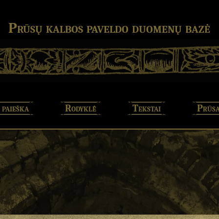
Prūsų kalbos paveldo duomenų bazė
 paieška
Rodyklė
Tekstai
Prūsa