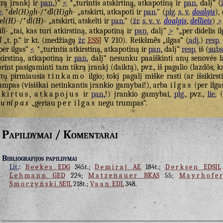
krą įrankį ir
pan.
)“
<
*„turintis atskirtiną, atkapotiną ir
pan.
dalį“ (
e.
*
del(H)gh-
/*
dl(H)gh-
„atskirti, atkapoti ir
pan.
“ (
plg.
s. v.
doalgis
),
el(H)-
/*
dl(H)-
„atskirti, atskelti ir
pan.
“ (
žr.
s. v. v.
doalgis
,
dellieis
)
>
ili-
„tai, kas turi atkirstiną, atkapotiną ir
pan.
dalį“
>
*„per didelis i
l
„t. p.“ ir kt. (medžiagą
žr.
ESSJ
V 210). Reikšmė̃s „ilgas“ (
adj.
)
resp.
per ilgas“
<
*„turintis atkirstiną, atkapotiną ir
pan.
dalį“
resp.
iš (
subs
kirstiną, atkapotiną ir
pan.
dalį“ nesunku paaiškinti anų senovės l
rint pasigaminti tam tikrą įrankį (daiktą), pvz., iš pagalio (lazdõs, ka
tų pirmiausia
tinkamo
ilgio; tokį pagalį miške rasti (ar išsikirs
umpas (visiškai netinkantis įrankio gamybai!), arba
ilgas
(per ilga
tkirtus
,
atkapojus
ir
pan.
!) įrankio gamybai,
plg.
, pvz.,
lie.
(
rum̃pas
„geriau
per
ilgas
negu trumpas“.
Papildymai / Komentarai
Bibliografijos papildymai
Lit.
:
Beekes
EDG
345t.;
Demiraj
AE
184t.;
Derksen
EDSIL
Lehmann
GED
224;
Matzenauer
BKAS
55;
Mayrhofe
Smoczyński
SEJL
218t.;
Vaan
EDL
348.