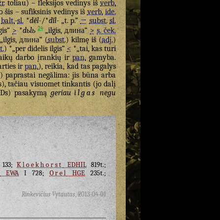
žr.
toliau) – fleksijos vedinys iš
verb.
 o šis – sufiksinis vedinys iš
verb.
ide.
balt.
-
sl.
*
dē̆l-
/*
dī̆l-
„t. p.“
→
subst.
sl.
24
lgis“
>
*
dьlь
„ilgis, длина“
>
s. ček.
„ilgis, длина“ (
subst.
) kilmę iš (
adj.
)
t.
) *„per didelis ilgis“
<
*„tai, kas turi
aikų darbo įrankių ir
pan.
gamyba.
rties ir
pan.
), reikia, kad tas pagalys
ti) paprastai negãlima: jis būna arba
s), tačiau visuomet tinkantis (jo dalį
Ds) pasakymą
geriau
ìlgas
negu
133;
Kloekhorst
EDHIL
819t.;
r
EWA
I 728;
Orel
HGE
235t.;
Rinkevičius Vytautas
,
2013-04-01