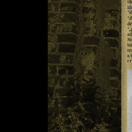
ti
id
*
d
*
d
dé
*„
at
No
bū
tr
a
t