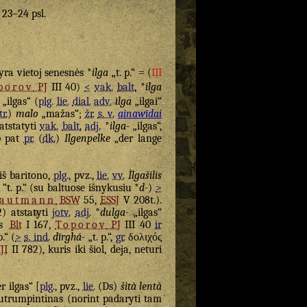
. 23–24 psl.
yra vietoj senesnės *
ilga
„t. p.“ = (
III
porov
PJ
III 40)
<
vak.
balt.
*
ilga
„ilgas“ (
plg.
lie.
dial.
adv.
ìlga
„ilgai“
r.
)
malo
„mažas“;
žr.
s. v.
ainawīdai
 atstatyti
vak.
balt.
adj.
*
ilga-
„ilgas“,
ip pat
pr.
(
dk.
)
Ilgenpelke
„der lange
(iš baritono,
plg.
, pvz.,
lie.
vv.
Ìlgašilis
“t. p.“ (su baltuose išnykusiu *
d-
)
>
rautmann
BSW
55,
ESSJ
V 208t.).
) atstatyti
jotv.
adj.
*
dulga-
„ilgas“
s
Blt
I 167,
Toporov
PJ
III 40
ir
p.“ (
>
s. ind.
dīrghá-
„t. p.“,
gr.
δολιχός
JI
II 782), kuris iki šiol, deja, neturi
r ilgas“ [
plg.
, pvz.,
lie.
(Ds)
šità lentà
sutrumpintinas (norint padaryti tam