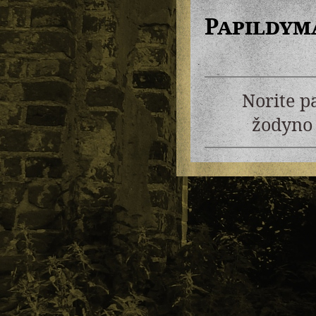
Papildym
Norite p
žodyno 