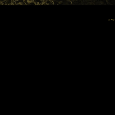
© Vil