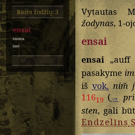
Vytautas M
Rasta žodžių: 3
žodynas
, 1-oj
ensai
ensai
imma
īmt
ensai
„auff 
pasakyme
im
iš
vok.
nim̃ 
116
(
→
pr
19
sten
, gali bū
Endzelīns
S