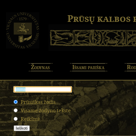
Prūsų kalbos
Žodynas
Išsami paieška
Rod
Prūsiškas žodis
Visame žodyno tekste
Reikšmė