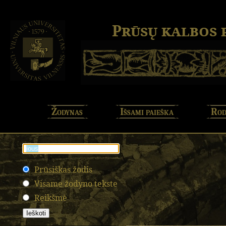
Prūsų kalbos
Žodynas
Išsami paieška
Rod
Prūsiškas žodis
Visame žodyno tekste
Reikšmė