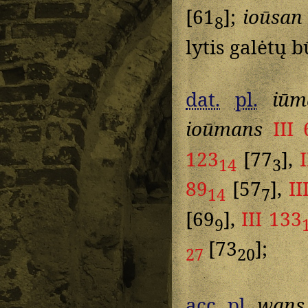
[61
];
ioūsan
8
lytis galėtų b
dat.
pl.
iūm
ioūmans
III 
123
[77
],
14
3
89
[57
],
II
14
7
[69
],
III 133
9
[73
];
27
20
acc.
pl.
wans