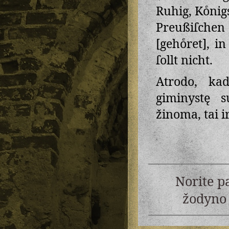
Ruhig, Koͤnig
Preußiſchen
[gehoͤret], 
ſollt nicht.
Atrodo, ka
giminystę s
žinoma, tai i
Norite p
žodyno 