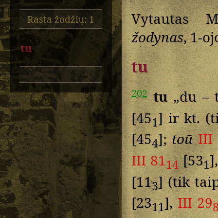
Vytautas M
Rasta žodžių: 1
žodynas
, 1-oj
tu
tu
202
tu
„du – 
[45
] ir kt. (
1
[45
];
toū
III
4
III 81
[53
]
14
1
[11
] (tik ta
3
[23
],
III 29
11