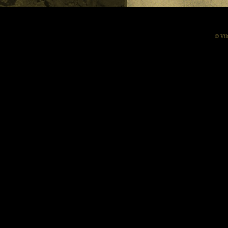
© Vil