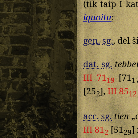
(tik taip I k
iquoitu
;
gen.
sg.
, dėl 
dat.
sg.
tebbe
III 71
[71
19
1
[25
],
III 85
2
12
acc.
sg.
tien
„d
III 81
[51
]
2
29