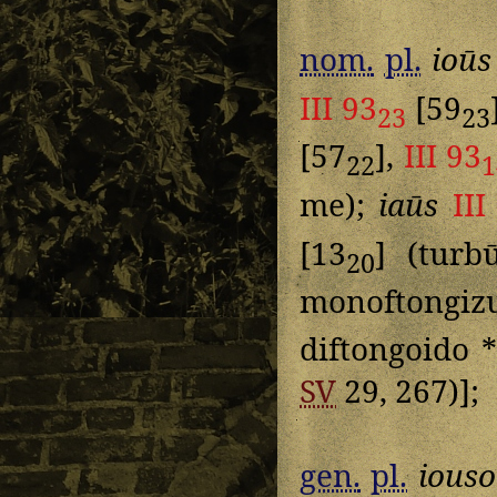
nom.
pl.
ioūs
III 93
[59
23
23
[57
],
III 93
22
1
me);
iaūs
III
[13
] (turb
20
monoftongizu
diftongoido *
SV
29, 267)];
gen.
pl.
ious