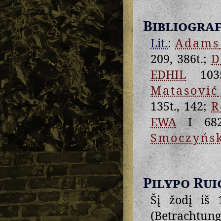
Bibliograf
Lit.
:
Adams
209, 386t.;
D
EDHIL
103
Matasović
135t., 142;
R
EWA
I 682
Smoczyńs
Pilypo Rui
Šį žodį iš 
(Betrachtung