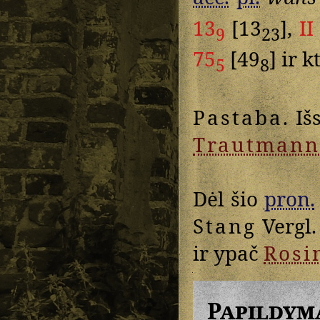
13
[13
],
II
9
23
75
[49
] ir k
5
8
Pastaba
. I
Trautmann
Dėl šio
pron.
Stang
Vergl.
ir ypač
Rosi
Papildym