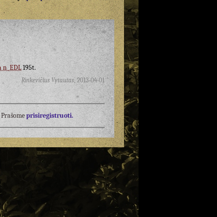
an
EDL
195t.
Rinkevičius Vytautas
,
2013-04-01
į? Prašome
prisiregistruoti.