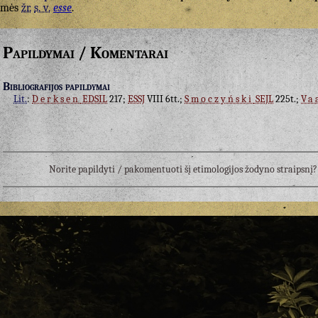
lmės
žr.
s. v.
esse
.
Papildymai / Komentarai
Bibliografijos papildymai
Lit.
:
Derksen
EDSIL
217;
ESSJ
VIII 6tt.;
Smoczyński
SEJL
225t.;
Va
Norite papildyti / pakomentuoti šį etimologijos žodyno straipsn