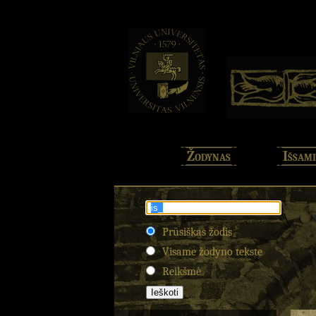
Žodynas
Išsami
Prūsiškas žodis
Visame žodyno tekste
Reikšmė