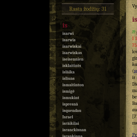
Vy
Rasta žodžių: 31
i
is
39
isarwi
I 
isarwis
75
isarwiskai
lo
isarwiskas
gi
iseisennien
ka
isklaitints
(
s
islāika
is
islīuns
Di
ismaitinton
m
ismigē
be
ismukint
Ba
ispresnā
au
isquendau
[7
Israel
me
isrāikilai
isranckīsnan
Pr.
isrankinna