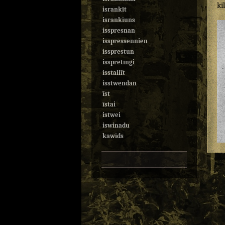
ki
isrankīt
isrankīuns
isspresnan
isspressennien
issprestun
isspretīngi
isstallīt
isstwendan
īst
īstai
istwei
iswinadu
kawīds