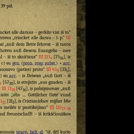
 39 psl.
ncket alle daraus – gerkite visi iš to“
sstesmu
„trincket alle darau – t. p.“
III
ai
„auß dem Bette fehrest – iš tavos
hoͤren auß diesem Euangelio – mes
 – iš to skaičiaus“
III 121
[75
],
is
4
16
, c) su
gen.
(
pron.
resp.
subst.
) +
acc.
 nuosavo (paties) proto“
III 45
[33
],
9
5
d) su
acc.
–
is Deiwan
„auß Gott – iš
[57
],
is etnijstin
„aus gnaden – iš
4
20
“
III 71
[47
],
is polaipinsnan
„auß
18
16
īstin
„aus … Goͤttlicher Guͤte vnnd
41
[31
],
is Crixtianiskun mijlan bhe
12
3
s meilės ir pasitikėjimo“
III 115
17–18
nd freuntschafft – iš krikščioniškos
uponuoja
praep.
balt.
-
sl.
*
iź
, dėl kurio