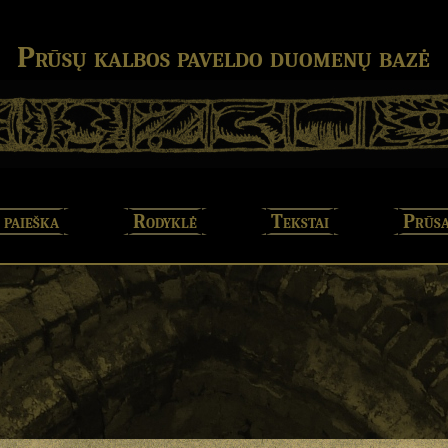
Prūsų kalbos paveldo duomenų bazė
 paieška
Rodyklė
Tekstai
Prūsa