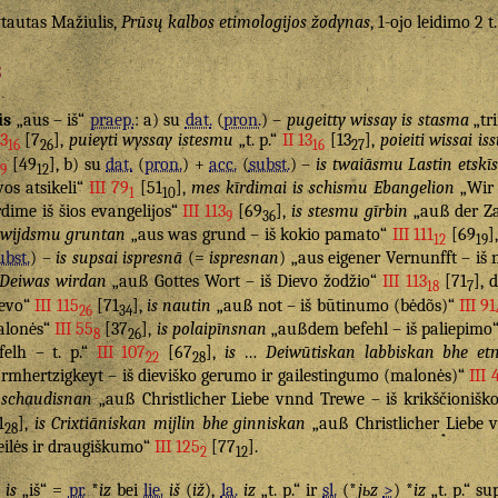
tautas Mažiulis,
Prūsų kalbos etimologijos žodynas
, 1-ojo leidimo 2 t.
s
is
„aus – iš“
praep.
: a) su
dat.
(
pron.
) –
pugeitty wissay is stasma
„tri
13
[7
],
puieyti wyssay istesmu
„t. p.“
II 13
[13
],
poieiti wissai i
16
26
16
27
[49
], b) su
dat.
(
pron.
) +
acc.
(
subst.
) –
is twaiāsmu Lastin etskīs
9
12
vos atsikeli“
III 79
[51
],
mes kīrdimai is schismu Ebangelion
„Wir 
1
10
rdime iš šios evangelijos“
III 113
[69
],
is stesmu gīrbin
„auß der Zal
9
36
wijdsmu gruntan
„aus was grund – iš kokio pamato“
III 111
[69
]
12
19
ubst.
) –
is supsai ispresnā
(=
ispresnan
) „aus eigener Vernunfft – iš
 Deiwas wirdan
„auß Gottes Wort – iš Dievo žodžio“
III 113
[71
], 
18
7
evo“
III 115
[71
],
is nautin
„auß not – iš būtinumo (bėdõs)“
III 91
26
34
alonės“
III 55
[37
],
is polaipīnsnan
„außdem befehl – iš paliepimo
8
26
felh – t. p.“
III 107
[67
],
is
…
Deiwūtiskan labbiskan bhe etn
22
28
rmhertzigkeyt – iš dieviško gerumo ir gailestingumo (malonės)“
III 
schaudisnan
„auß Christlicher Liebe vnnd Trewe – iš krikščioniško
1
],
is Crixtiāniskan mijlin bhe ginniskan
„auß Christlicher Liebe v
28
ilės ir draugiškumo“
III 125
[77
].
2
12
is
„iš“ =
pr.
*
iz
bei
lie.
iš
(
iž
),
la.
iz
„t. p.“ ir
sl.
(*
jьz
>
) *
iz
„t. p.“ s