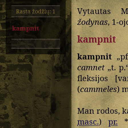
Vytautas M
Rasta žodžių: 1
žodynas
, 1-oj
kampnit
kampnit
kampnit
„pf
camnet
„t. p
fleksijos [v
(
cammeles
) 
Man rodos, k
masc.
)
pr.