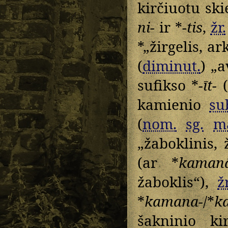
kirčiuotu sk
ni-
ir *
-tis
,
žr.
*„žirgelis, ark
(
diminut.
) „a
sufikso *
-īt-
(
kamienio
su
(
nom.
sg.
m
„žaboklinis, 
(ar *
kaman
žaboklis“),
žr
*
kamana-
/*
k
šakninio ki