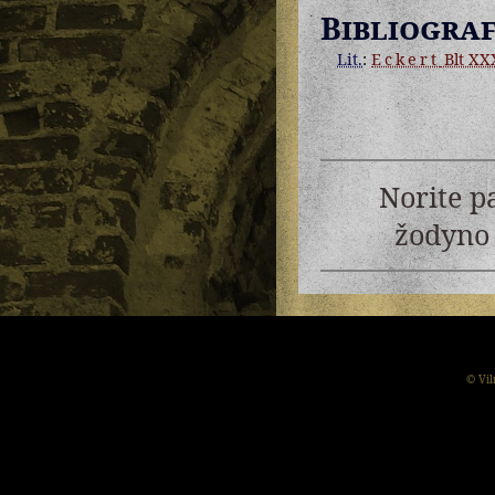
Bibliograf
Lit.
:
Eckert
Blt XXX
Norite p
žodyno 
© Vil