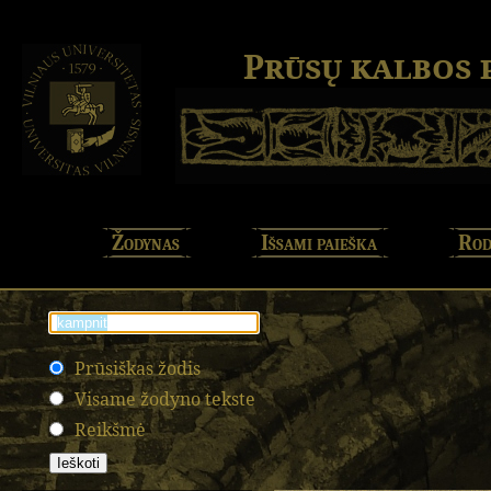
Prūsų kalbos
Žodynas
Išsami paieška
Rod
Prūsiškas žodis
Visame žodyno tekste
Reikšmė