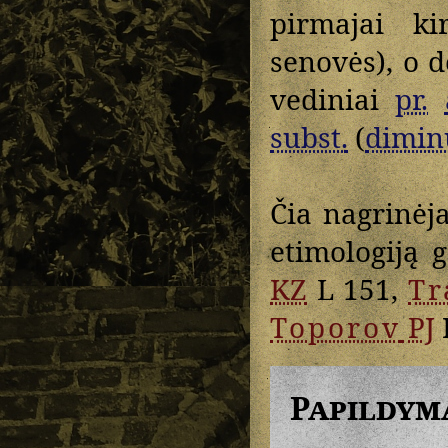
pirmajai kir
senovės), o d
vediniai
pr.
subst.
(
dimin
Čia nagrinė
etimologiją 
KZ
L 151,
Tr
Toporov
PJ
Papildym