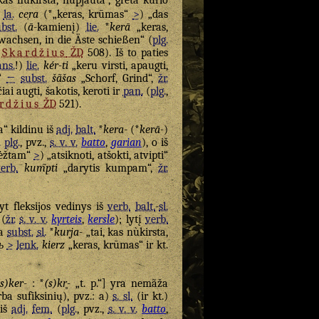
kas nukirsta, nupjauta“, greta kurio
la.
ce̹ra
(*„keras, krūmas“
>
) „das
bst.
(
ā
-kamienį)
lie.
*
kerā
„keras,
 wachsen, in die Äste schießen“ (
plg.
r
Skardžius
ŽD
508). Iš to paties
ans.
!)
lie.
kér-ti
„keru virsti, apaugti,
s“
←
subst.
šãšas
„Schorf, Grind“,
žr.
iai augti, šakotis, keroti ir
pan.
(
plg.
,
rdžius
ŽD
521).
a“ kildinu iš
adj.
balt.
*
kera-
(*
kerā-
)
.
plg.
, pvz.,
s. v. v.
batto
,
garian
), o iš
rėžtam“
>
) „atsiknoti, atšokti, atvipti“
erb.
kum̃pti
„darytis kumpam“,
žr.
yt fleksijos vedinys iš
verb.
balt.
-
sl.
 (
žr.
s. v. v.
kyrteis
,
kersle
); lytį
verb.
ja
subst.
sl.
*
kurja-
„tai, kas nùkirsta,
ь
>
lenk.
kierz
„keras, krūmas“ ir kt.
(s)ker-
: *
(s)kr̥-
„t. p.“] yra nemãža
ba sufiksinių), pvz.: a)
s. sl.
(ir kt.)
 iš
adj.
fem.
(
plg.
, pvz.,
s. v. v.
batto
,