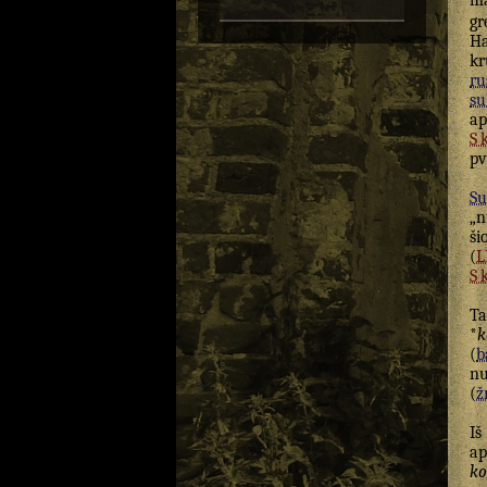
ma
gr
Ha
kr
ru
su
ap
S
pv
Su
„n
ši
(
L
S
T
*
k
(
b
nu
(
žr
I
ap
ko