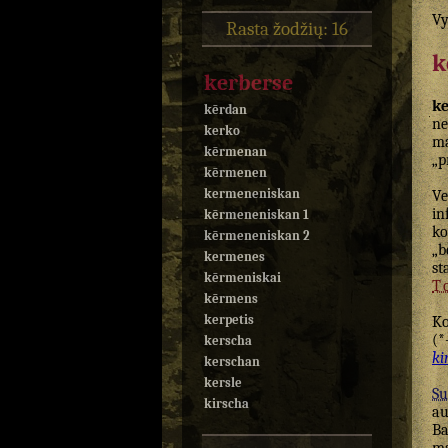
Vy
Rasta žodžių: 16
k
kerberse
ke
kērdan
ne
kerko
ma
kērmenan
„p
kērmenen
kermeneniskan
Ve
in
kērmeneniskan 1
ko
kērmeneniskan 2
„b
kermenes
st
kērmeniskai
T
kērmens
kerpetis
K
(*
kerscha
ki
kerschan
kersle
Su
kirscha
au
Ba