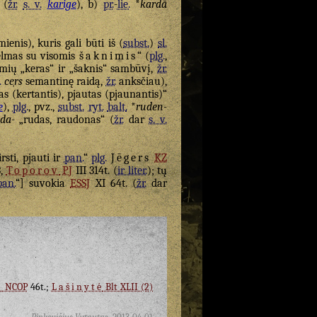
(
žr.
s. v.
karige
), b)
pr.
-
lie.
*
kardā
ienis), kuris gali būti iš (
subst.
)
sl.
elmas su visomis
šaknimis
“ (
plg.
,
šmių „keras“ ir „šaknis“ sambūvį,
žr.
.
ce̹rs
semantinę raidą,
žr.
anksčiau),
as (kertantis), pjautas (pjaunantis)“
e
),
plg.
, pvz.,
subst.
ryt.
balt.
*
ruden-
da-
„rudas, raudonas“ (
žr.
dar
s. v.
rsti, pjauti ir
pan.
“
plg.
Jēgers
KZ
3,
Toporov
PJ
III 314t. (
ir liter.
); tų
pan.
“] suvokia
ESSJ
XI 64t. (
žr.
dar
n
NCOP
46t.;
Lašinytė
Blt XLII (2)