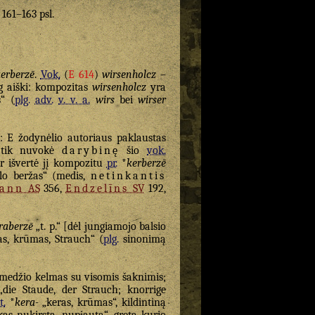
. 161–163 psl.
kerberzē
.
Vok.
(
E 614
)
wirsenholcz
–
 aiški: kompozitas
wirsenholcz
yra
“ (
plg.
adv.
v. v. a.
wirs
bei
wirser
 E žodynėlio autoriaus paklaustas
 tik nuvokė
darybinę
šio
vok.
r išvertė jį kompozitu
pr.
*
kerberzē
alo beržas“ (medis,
netinkantis
mann
AS
356,
Endzelīns
SV
192,
raberzē
„t. p.“ [dėl jungiamojo balsio
s, krūmas, Strauch“ (
plg.
sinonimą
medžio kelmas su visomis šaknimis;
die Staude, der Strauch; knorrige
t.
*
kera-
„keras, krūmas“, kildintiną