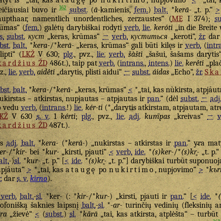
tyt iš *„tai, kas
ataugę
po
nukirtimo
, nupjovimo“
<
*„tai, 
162
eičiausiai buvo ir
subst.
(
ā
-kamienis,
fem.
)
balt.
*
kerā-
„t. p.“
>
upthaar, namentlich unordentliches, zerzaustes“ (
ME
I 374);
su
ūmas“ (
fem.
) galėtų darybiškai rodyti
verb.
lie.
keróti
„in die Breite
s.
subst.
куст
„keras, krūmas“
→
verb.
куститься
„keroti“,
žr.
da
bst.
balt.
*
kera-
/*
kerā-
„keras, krūmas“ gali būti kilęs ir
verb.
(
intr
lipti“ (
LKŽ
V 630;
plg.
, pvz.,
lie.
verb.
šàšti
„šašui, šašams daryti
kardžius
ŽD
486t.), taip pat
verb.
(
intrans.
,
intens.
)
lie.
kerė́ti
„plač
z.,
lie.
verb.
aidė́ti
„darytis, plisti aidui“
←
subst.
áidas
„Echo“,
žr.
Ska
bst.
balt.
*
kera-
/*
kerā-
„keras, krūmas“
<
*„tai, kas nùkirsta, atpjáut
ukirstas – atkirstas, nupjautas – atpjautas ir
pan.
“ (dėl
subst.
←
adj
o vedu
verb.
(
intrans.
!)
lie.
kér-ti
(*„darytis atkirstam, atpjautam, at
KŽ
V 630
s. v.
1
kérti
;
plg.
, pvz.,
lie.
adj.
kum̃pas
„kreivas“
→
v
kardžius
ŽD
487t.).
as
adj.
balt.
*
kera-
(*
kerā-
) „nukirstas – atkirstas ir
pan.
“ yra mat
er-
/*
kir-
bei *
kur-
„kirsti, pjauti“
<
verb.
ide.
*
(s)ker-
/*
(s)kr̥-
„t. p.“
alt.
-)
sl.
*
kur-
„t. p.“ [
<
ide.
*
(s)kr̥-
„t. p.“] darybiškai turbūt suponuo
pjáuta“
>
*„tai, kas
ataugę
po
nukirtimo
, nupjovimo“
>
*
kъr
.
dar
s. v.
kirno
).
š
verb.
balt.
-
sl.
*ker- (: *
kir-
/*
kur-
) „kirsti, pjauti ir
pan.
“ [
<
ide.
*
ofonišką šaknies laipsnį
balt.
-
sl.
*
-ar-
turinčių vedinių (fleksinių ar
ra
„žievė“
<
(
subst.
)
sl.
*
kărā
„tai, kas atkirsta, atplėšta“ – turbūt