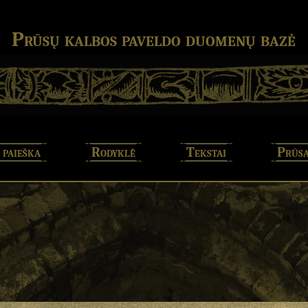
Prūsų kalbos paveldo duomenų bazė
 paieška
Rodyklė
Tekstai
Prūsa