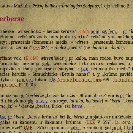
tautas Mažiulis,
Prūsų kalbos etimologijos žodynas
, 1-ojo leidimo 2 t
erberse
rberse
„wirsenholcz – beržas keružis“
E 614
nom.
sg.
fem.
=
pr.
*
žinomos reikšmė̃s žodis, nors jo
darybinė
reikšmė yra maždaug
tyt „prastesnis (žemesnis) medis“ =
wirsen-
„prastesnis, žemesnis
rasčiau, žemiau“
Lex
324) +
-holcz
„medis“ (ne
-boum
ar
-bom
!).
rčiant
vok.
(
E 614
)
wirsenholcz
į
pr.
kalbą, man rodos, buvo taip:
formantas nežinojo
vok.
wirsenholcz
tikrosios
reikšmė̃s, o
mpozito reikšmę „prastesnis (statybai ir
pan.
netinkantis) medis“ i
eržas keružis – Strauchbirke (Betula nana)“, t. y. „krūmo pavid
atybai ir
pan.
),
žr.
toliau.
Plg.
Nesselmann
Thes.
69t.,
Traut
oporov
PJ
III 313.
ompozitas
pr.
*
kerberzē
„beržas keružis – Strauchbirke“ yra iš
pr.
*
ke
-ă-
) išnykimo
plg.
s. v. v.
butsargs
,
lattako
,
kellaxde
] = *
kera-
„kera
rno
,
žr.
) + *
-ber-zē
„beržas, Birke“ (
žr.
berse
).
bst.
pr.
*
kera-
„keras, krūmas“ bei
lie.
kẽras
„nupjauto ar nulūžusio 
galas su kamienu ir šaknimis; krūmas“ (
LKŽ
V 597),
la.
ce̹rs
„
umwurzel“ (
ME
I 375) suponuoja
subst.
o
-kamienį, gal
neutr.
)
bal