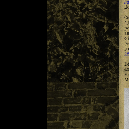
ga
„k
Či
*„
pv
an
o 
(v
„
kē
Dė
LX
žo
M