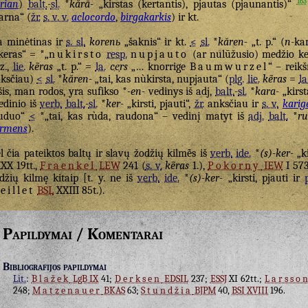
163
rian
)
balt.
-
sl.
*
kărā-
„kirstas (kertantis), pjautas (pjaunantis)“
arna“ (
žr.
s. v. v.
aclocordo
,
birgakarkis
) ir kt.
a minėtinas ir
s. sl.
korenь
„šaknis“ ir kt.
<
sl.
*
kăren-
„t. p.“ (
n
-kam
keras“ = *„
nukirsto
resp.
nupjauto
(ar nulūžusio) medžio k
z.,
lie.
kẽras
„t. p.“ =
la.
ce̹rs
„… knorrige
Baumwurzel
“ – reik
ksčiau)
<
sl.
*
kăren-
„tai, kas nùkirsta, nupjauta“ (
plg.
lie.
kẽras
=
la
šis, man rodos, yra sufikso *
-en-
vedinys iš adj,
balt.
-
sl.
*
kara-
„kirst
edinio iš
verb.
balt.
-
sl.
*
ker-
„kirsti, pjauti“,
žr.
anksčiau ir
s. v.
karig
ruduo“
<
*„tai, kas rùda, raudona“ – vedinį matyt iš
adj.
balt.
*
ru
rmens
).
l čia pateiktos baltų ir slavų žodžių kilmė̃s iš
verb.
ide.
*
(s)-ker-
„ki
XX 19tt.,
Fraenkel
LEW
241 (
s. v.
kẽras
1.),
Pokorny
IEW
I 57
džių kilmę kitaip [t. y. ne iš
verb.
ide.
*
(s)-ker-
„kirsti, pjauti ir
eillet
BSL
XXIII 85t.).
Papildymai / Komentarai
Bibliografijos papildymai
Lit.
:
Blažek
LgB IX
41;
Derksen
EDSIL
237;
ESSJ
XI 62tt.;
Larsso
248;
Matzenauer
BKAS
63;
Stundžia
BJPM
40,
BSI XVIII
196.